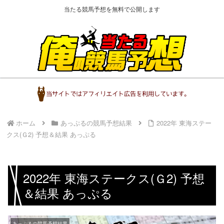
当たる競馬予想を無料で公開します
ホーム
あっぷるの競馬予想結果
2022年 東海ステー
クス(Ｇ2) 予想＆結果 あっぷる
2022年 東海ステークス(Ｇ2) 予想
＆結果 あっぷる
あっぷるの競馬予想結果