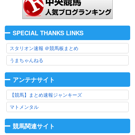
SPECIAL THANKS LINKS
スタリオン速報 ＠競馬板まとめ
うまちゃんねる
アンテナサイト
【競馬】まとめ速報ジャンキーズ
マトメンタル
競馬関連サイト