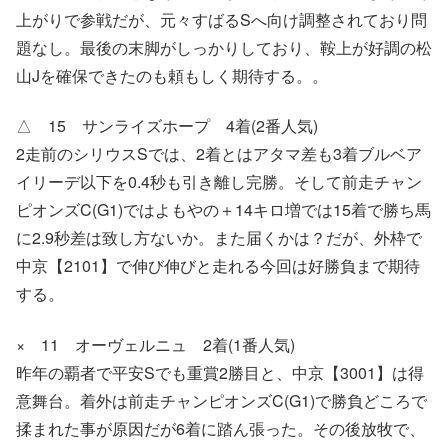
上がりで参戦だが、元々すばるSへ向け調整されており問
題なし。最後の末脚がしっかりしており、鞍上が好調の松
山Jを確保できたのも頼もしく期待する。。
△ 15 サンライズホープ 4着(2番人気)
2走前のシリウスSでは、2着とはアタマ差も3着ブルベア
イリーデ以下を0.4秒も引き離し完勝。そして前走チャン
ピオンズC(G1)ではよもやの＋14キロ増では15着で勝ち馬
に2.9秒差は致し方ないか。また届くかは？だが、外枠で
中京【2101】で伸び伸びと走れる今回は好勝負まで期待
する。
× 11 オーヴェルニュ 2着(1番人気)
昨年の覇者で平安Sでも重賞2勝目と、中京【3001】は得
意舞台。着外は前走チャンピオンズC(G1)で勝負どころで
揉まれた事が原因だが6着に踏ん張った。その後放牧で、