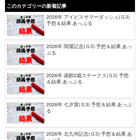
このカテゴリーの新着記事
2026年 アイビスサマーダッシュ(Ｇ3)
予想＆結果 あっぷる
2026年 関屋記念(Ｇ3) 予想＆結果 あっ
ぷる
2026年 函館2歳ステークス(Ｇ3) 予想
＆結果 あっぷる
2026年 七夕賞(Ｇ3) 予想＆結果 あっぷ
る
2026年 北九州記念(Ｇ3) 予想＆結果 あ
っぷる