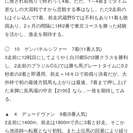
に推され前残りで終わって4着。ただ、1～4着までタイム
差なしの大混戦ですから悲観する事はなし。ただ2走前の
Lはイレ込んで7着、前走武蔵野Sでは不利もあり11着も敗
因あり。2ヶ月の間隔に1枠2番で東京コースを勝った経験
を活かし、激走を期待する。
◯ 10 ゲンパチルシファー 7着(11番人気)
3走前に12戦目にしてようやく白川郷Sの3勝クラスを勝利
し、2走前のブラジルC(L)では勝ち馬グレートタイムに0.2
秒差の2着と即通用。前走＋16キロで前残り決着だが、大
外枠で初の最後方競馬も上がりは最速。7着まで押し上げ
た末脚に良馬場の中京【2100】なら…一発を期待してみ
る。
▲ 4 デュードヴァン 9着(5番人気)
2走前に1400m、前走は1800mで共に3着と好走。そこか
ら池添師へ転厩となり初戦。また上位馬の回避により繰り