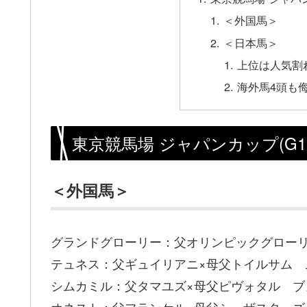
＜外国馬＞
＜日本馬＞
上位は人気割
海外馬4頭も
東京競馬場 ジャパンカップ(G1)
＜外国馬＞
グランドグローリー：父オリンピックグローリ
テュネス：父ギュイリアニ×母父トイルサム 
シムカミル：父タマユズ×母父ピヴォタル ブ
オネスト：父フランケル×母父シーザスターズ