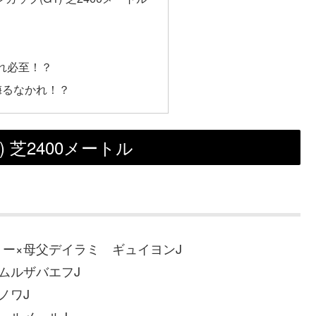
れ必至！？
侮るなかれ！？
 芝2400メートル
ー×母父デイラミ ギュイヨンJ
ムルザバエフJ
ノワJ
 ルメールJ