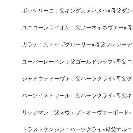
ボッケリーニ：父キングカメハメハ×母父ダン
ユニコーンライオン：父ノーネイネヴァー×母父
カラテ：父トゥザグローリー×母父フレンチデ
ユーバーレーベン：父ゴールドシップ×母父ロ
シャドウディーヴァ：父ハーツクライ×母父ダン
ハーツイストワール：父ハーツクライ×母父キャ
リッジマン：父スウェプトオーヴァーボード×母
トラストケンシン：ハーツクライ×母父エルコ