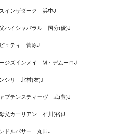
スインザダーク 浜中J
ハイシャパラル 国分(優)J
ピュティ 菅原J
ージズインメイ M・デムーロJ
シリ 北村(友)J
プテンスティーヴ 武(豊)J
父カーリアン 石川(裕)J
ンドルパサー 丸田J