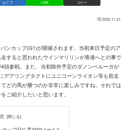
はてブ
LINE
コピー
2022.11.21
。
ャパンカップ(G1)が開催されます。当初来日予定のア
出走すると思われたウインマリリンが香港へとの事で
が4頭参戦。また、当初除外予定のダノンベルーガが
更にデアリングタクトにユニコーンライオン等も前走
してどの馬が勝つのか非常に楽しみですね。それでは
ーをご紹介したいと思います。
次
カップ(G1) 芝2400メートル