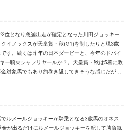
が2位となり急遽出走が確定となった川田ジョッキー
クイノックスが天皇賞・秋(G1)を制したりと現3歳
象です。続くは昨年の日本ダービーと、今年のドバイ
キー騎乗シャフリヤールか？。天皇賞・秋は5着に敗
奨金対象馬でもあり約巻き返してきそうな感じだが…
ち馬でルメールジョッキーが騎乗となる3歳馬のオネス
奨金が出るだけにルメールジョッキーを配して勝負気