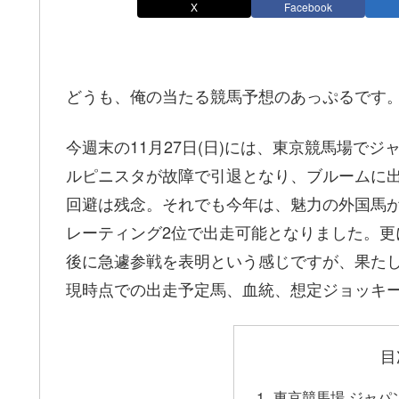
X
Facebook
どうも、俺の当たる競馬予想のあっぷるです
今週末の11月27日(日)には、東京競馬場でジ
ルピニスタが故障で引退となり、ブルームに
回避は残念。それでも今年は、魅力の外国馬
レーティング2位で出走可能となりました。
後に急遽参戦を表明という感じですが、果た
現時点での出走予定馬、血統、想定ジョッキ
目
東京競馬場 ジャパン