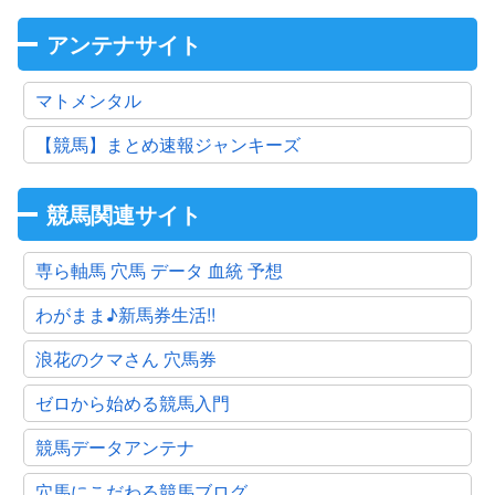
アンテナサイト
マトメンタル
【競馬】まとめ速報ジャンキーズ
競馬関連サイト
専ら軸馬 穴馬 データ 血統 予想
わがまま♪新馬券生活!!
浪花のクマさん 穴馬券
ゼロから始める競馬入門
競馬データアンテナ
穴馬にこだわる競馬ブログ