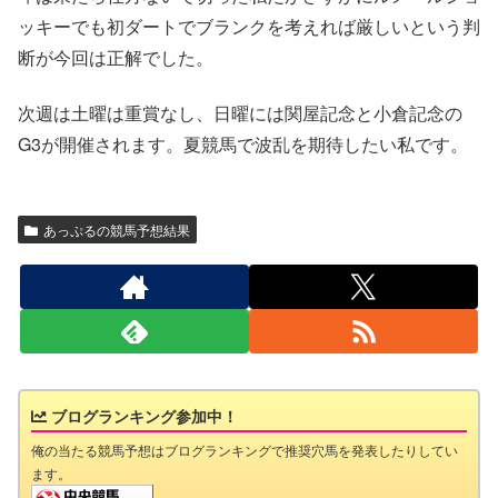
ッキーでも初ダートでブランクを考えれば厳しいという判
断が今回は正解でした。
次週は土曜は重賞なし、日曜には関屋記念と小倉記念の
G3が開催されます。夏競馬で波乱を期待したい私です。
あっぷるの競馬予想結果
ブログランキング参加中！
俺の当たる競馬予想はブログランキングで推奨穴馬を発表したりしてい
ます。