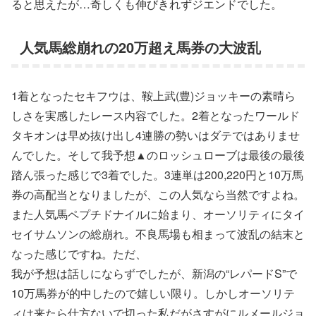
ると思えたが…奇しくも伸びきれずジエンドでした。
人気馬総崩れの20万超え馬券の大波乱
1着となったセキフウは、鞍上武(豊)ジョッキーの素晴ら
しさを実感したレース内容でした。2着となったワールド
タキオンは早め抜け出し4連勝の勢いはダテではありませ
んでした。そして我予想▲のロッシュローブは最後の最後
踏ん張った感じで3着でした。3連単は200,220円と10万馬
券の高配当となりましたが、この人気なら当然ですよね。
また人気馬ペプチドナイルに始まり、オーソリティにタイ
セイサムソンの総崩れ。不良馬場も相まって波乱の結末と
なった感じですね。ただ、
我が予想は話しにならずでしたが、新潟の“レパードS”で
10万馬券が的中したので嬉しい限り。しかしオーソリテ
ィは来たら仕方ないで切った私だがさすがにルメールジョ