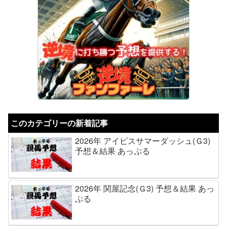
このカテゴリーの新着記事
2026年 アイビスサマーダッシュ(Ｇ3)
予想＆結果 あっぷる
2026年 関屋記念(Ｇ3) 予想＆結果 あっ
ぷる