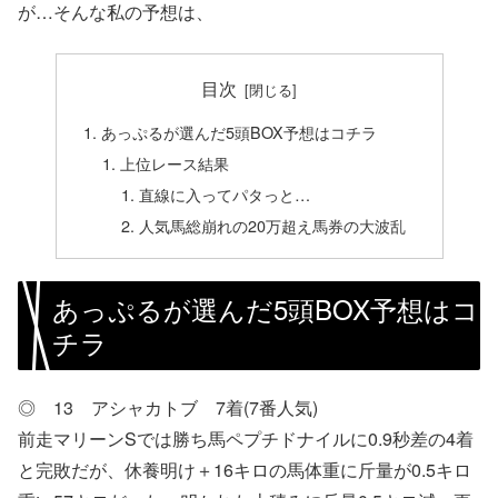
が…そんな私の予想は、
目次
あっぷるが選んだ5頭BOX予想はコチラ
上位レース結果
直線に入ってパタっと…
人気馬総崩れの20万超え馬券の大波乱
あっぷるが選んだ5頭BOX予想はコ
チラ
◎ 13 アシャカトブ 7着(7番人気)
前走マリーンSでは勝ち馬ペプチドナイルに0.9秒差の4着
と完敗だが、休養明け＋16キロの馬体重に斤量が0.5キロ