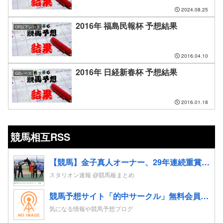
2024.08.25
2016年 福島民報杯 予想結果
OP以下レース
2016.04.10
2016年 日経新春杯 予想結果
G2レース
2016.01.18
競馬相互RSS
【競馬】金子真人オーナー、29年連続重賞勝利！初重賞制覇から1年も途切れることなく29年… JRA重賞は122勝目 ネット「すごすぎる」
スタリオン速報 @競馬板まとめ
競馬予想サイト「的中サークル」無料会員登録｜初心者も指数とプロ予想で週末レースを攻略
気になる情報や競馬予想ブログ