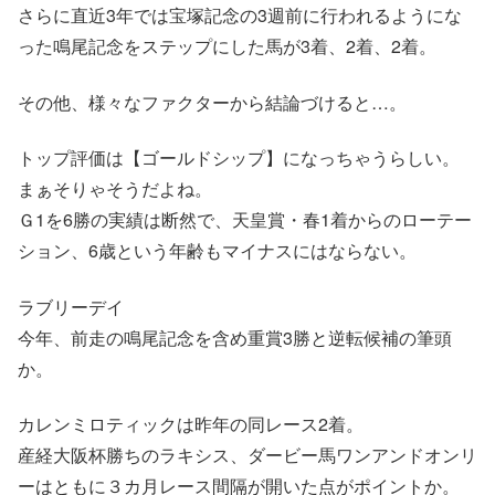
さらに直近3年では宝塚記念の3週前に行われるようにな
った鳴尾記念をステップにした馬が3着、2着、2着。
その他、様々なファクターから結論づけると…。
トップ評価は【ゴールドシップ】になっちゃうらしい。
まぁそりゃそうだよね。
Ｇ1を6勝の実績は断然で、天皇賞・春1着からのローテー
ション、6歳という年齢もマイナスにはならない。
ラブリーデイ
今年、前走の鳴尾記念を含め重賞3勝と逆転候補の筆頭
か。
カレンミロティックは昨年の同レース2着。
産経大阪杯勝ちのラキシス、ダービー馬ワンアンドオンリ
ーはともに３カ月レース間隔が開いた点がポイントか。