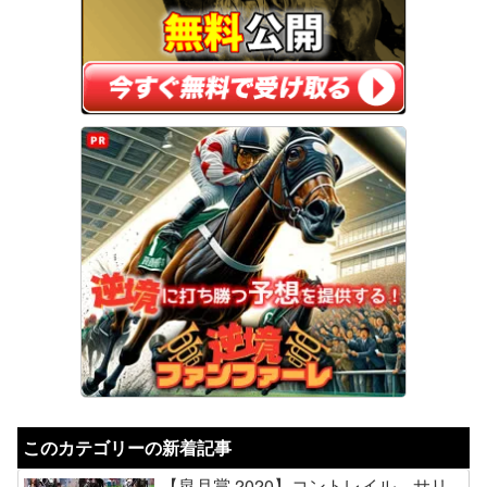
このカテゴリーの新着記事
【皐月賞 2020】コントレイル、サリ