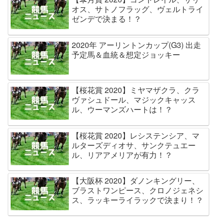
オス、サトノフラッグ、ヴェルトライ
ゼンデで決まる！？
2020年 アーリントンカップ(G3) 出走
予定馬＆血統＆想定ジョッキー
【桜花賞 2020】ミヤマザクラ、クラ
ヴァシュドール、マジックキャッス
ル、ウーマンズハートは！？
【桜花賞 2020】レシステンシア、マ
ルターズディオサ、サンクテュエー
ル、リアアメリアが有力！？
【大阪杯 2020】ダノンキングリー、
ブラストワンピース、クロノジェネシ
ス、ラッキーライラックで決まり！？