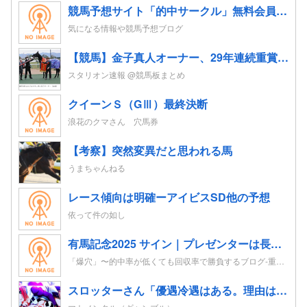
競馬予想サイト「的中サークル」無料会員登録｜初心者も指数とプロ予想で週末レースを攻略
気になる情報や競馬予想ブログ
【競馬】金子真人オーナー、29年連続重賞勝利！初重賞制覇から1年も途切れることなく29年… JRA重賞は122勝目 ネット「すごすぎる」
スタリオン速報 @競馬板まとめ
クイーンＳ（GⅢ）最終決断
浪花のクマさん 穴馬券
【考察】突然変異だと思われる馬
うまちゃんねる
レース傾向は明確ーアイビスSD他の予想
依って件の如し
有馬記念2025 サイン｜プレゼンターは長澤まさみ。ポスターはレガレイラ。CMはドラマがテーマ？！
「爆穴」〜的中率が低くても回収率で勝負するブログ-重賞レースの追い切り考察を競馬予想へ-
スロッターさん「優遇冷遇はある。理由はスマスロだから、これだけで十分なんだよね」