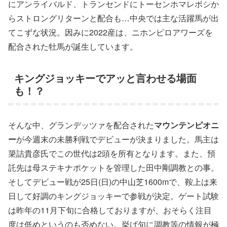
にアンライバルド、トランセンドにトーセンホマレボシか
らストロングリターンと配合も…中央では主な活躍馬が出
てこずな状況。因みに2022産は、ニホンピロアワーズを
配合された牡馬が誕生しています。
キングジョッキーでアッと言わせる場面
も！？
そんな中、グランデッツァを配合された
マウンテンピオニ
ー
が今週末の未勝利戦でデビューが決まりました。馬主は
簗詰貴彦氏でこの世代は2頭を所有となります。また、預
託先は母ステキナポケットを管理した田中剛調教との事。
そしてデビュー戦が25日(日)の中山芝1600mで、鞍上は来
日して好調のキングジョッキーで参戦が決定。ゲート試験
は昨年の11月下旬に合格しておりますが、おそらく注目
度は低めというのも否めない。挙げ句に調教等の情報が極