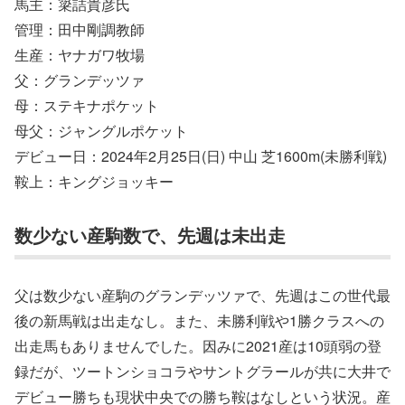
馬主：簗詰貴彦氏
管理：田中剛調教師
生産：ヤナガワ牧場
父：グランデッツァ
母：ステキナポケット
母父：ジャングルポケット
デビュー日：2024年2月25日(日) 中山 芝1600m(未勝利戦)
鞍上：キングジョッキー
数少ない産駒数で、先週は未出走
父は数少ない産駒のグランデッツァで、先週はこの世代最
後の新馬戦は出走なし。また、未勝利戦や1勝クラスへの
出走馬もありませんでした。因みに2021産は10頭弱の登
録だが、ツートンショコラやサントグラールが共に大井で
デビュー勝ちも現状中央での勝ち鞍はなしという状況。産