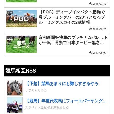
2016.07.18
【POG】ディープインパクト産駒で
POG
母ブルーミングバーの2017となるブ
ルーミングスカイの2歳情報
2019.06.28
京都新聞杯快勝のプラチナムバレット
POG
が一転、骨折で日本ダービー無念…
2017.05.07
競馬相互RSS
【予想】競馬あまりにも難しすぎるやろ
うまちゃんねる
【競馬】年度代表馬にフォーエバーヤング 得票率91%と圧倒！4歳以上牡馬、ダートと合わせて三冠
スタリオン速報 @競馬板まとめ