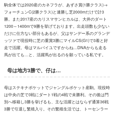
駒全体では2020産のカネフラが、あずさ賞(1勝クラス)→
フォーチュンC(2勝クラス)と連勝し芝2000mだけで計3
勝。また2017産のカリスマサンヒカルは、大井のダート
1200～1400mで9勝を挙げております。出走頭数も少ない
だけに仕方ない部分もあるが、父はサンデー系のグランデ
ッツァで現役時に芝の重賞3勝にマイルCS(G1)で3着と好
走で活躍。母はマルバイユですからね…DNAからも走る
馬が出ても…と、活躍馬が出るのを願っている私です。
母は地方3勝で、仔は…
母はステキナポケットでジャングルポケット産駒。現役時
は中央の芝で3戦にダート1戦の4戦で未勝利。その後は門
別へ移籍し3勝を挙げるも、主な活躍とはならず通算36戦
3勝で引退し繁殖入り。その繁殖生活では、トーセンラー