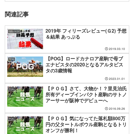
関連記事
2019年 フィリーズレビュー(Ｇ2) 予想
G2レース
＆結果 あっぷる
2019.03.10
【POG】ロードカナロア産駒で母ブ
POG
エナビスタの2020となるアルタビス
タの3歳情報
2023.01.01
【ＰＯＧ】さて、大物か！？里見治氏
POG
所有ディープインパクト産駒のサトノ
アーサーが阪神でデビューへ
2016.09.26
【ＰＯＧ】気になってた落札額800万
POG
円の父タートルボウル産駒となるトリ
オンフが勝利！