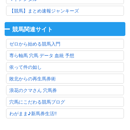
【競馬】まとめ速報ジャンキーズ
競馬関連サイト
ゼロから始める競馬入門
専ら軸馬 穴馬 データ 血統 予想
依って件の如し
敗北からの再生馬券術
浪花のクマさん 穴馬券
穴馬にこだわる競馬ブログ
わがまま♪新馬券生活!!