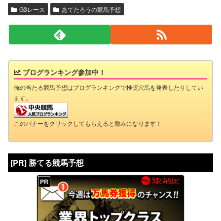
G3レース
あてたろうの競馬予想
ブログランキング参加中！
俺の当たる競馬予想はブログランキングで推奨穴馬を発表したりしてい
ます。
このバナーをクリックしてもらえると励みになります！
[PR] 勝てる競馬予想