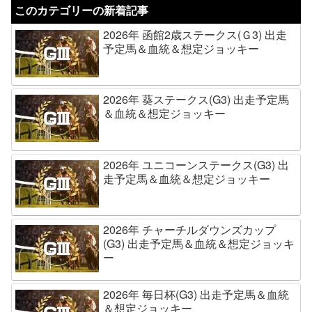
このカテゴリーの新着記事
2026年 函館2歳ステークス(Ｇ3) 出走
予定馬＆血統＆想定ジョッキー
2026年 葵ステークス(G3) 出走予定馬
＆血統＆想定ジョッキー
2026年 ユニコーンステークス(G3) 出
走予定馬＆血統＆想定ジョッキー
2026年 チャーチルダウンズカップ
(G3) 出走予定馬＆血統＆想定ジョッキ
ー
2026年 毎日杯(G3) 出走予定馬＆血統
＆想定ジョッキー