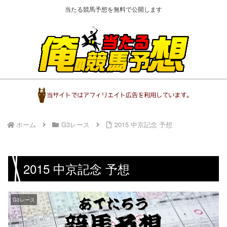
当たる競馬予想を無料で公開します
ホーム
G3レース
2015 中京記念 予想
2015 中京記念 予想
G3レース