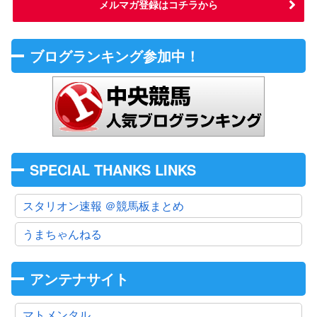
メルマガ登録はコチラから
ブログランキング参加中！
SPECIAL THANKS LINKS
スタリオン速報 ＠競馬板まとめ
うまちゃんねる
アンテナサイト
マトメンタル