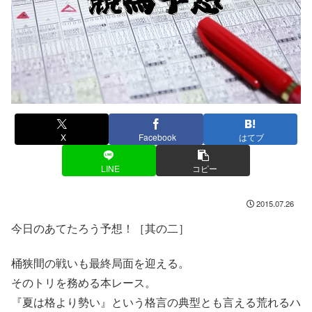
X
Facebook
はてブ
LINE
コピー
2015.07.26
今日のあてたろう予想！［其の二］
桶狭間の戦いも最終局面を迎える。
そのトリを務める本レース。
『夏は格より勢い』という格言の典型とも言える荒れるハ