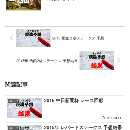
2015 函館２歳ステークス 予想
2015年 函館2歳ステークス 予想結果
関連記事
2016 中日新聞杯 レース回顧
G3レース
2016.03.14
2015年 レパードステークス 予想結果
G3レース