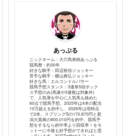
あっぷる
ニックネーム：大穴馬券師あっぷる
競馬暦：約30年
好きな騎手：田辺裕信ジョッキー
苦手な騎手：横山典弘ジョッキー
好きな馬：エルコンドルパサー
競馬予想スタンス：3連単5頭ボック
ス予想のみ(馬連や3連複は対象外)
で、人気薄を中心に人気馬も絡めた
60点で競馬予想。2025年は4本の配当
10万超えを的中し、2026年は現時点
で2本。スプリングSの170,870円と新
潟大賞典の800,010円を的中。競馬予
想をするなら的中率より回収率！をモ
ットーに今後も好予想ができればと思
っています。X(旧Twitter)をフォロ