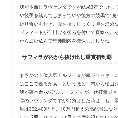
我が本命◎ラヴァンダですが結果3着でした。
や後手を踏んでしまってやや後方の競馬で1角
折り合いも付き、腹を括りじっくり脚を溜めな
プフィートが仕掛ける後ろを付いて直線へ。
から追い込んで馬券圏内を確保しましたね。
サフィラが内から抜け出し重賞初制覇
まさかの上位人気アルジーヌが幸ジョッキー
はここで走るかぁ…というほど、内から松山
我が裏本命×のアルジーヌですが、代打幸ジョ
◎のラヴァンダですが出負けした時は…も、
単は362,400円と、10万円超えの高配当
しい反面、サフィラは早々に度外視していた