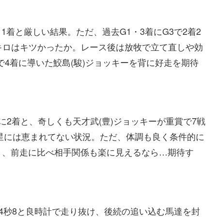
11着と厳しい結果。ただ、過去G1・3着にG3で2着2
5キロはキツかったか。レース後は放牧で立て直しや効
で4着に導いた鮫島(駿)ジョッキーを背に好走を期待
が共に2着と、奇しくも天才武(豊)ジョッキーが重賞で7戦
ち星には恵まれてない状況。ただ、体調も良く条件的に
り、前走に比べ相手関係も楽に見えるなら…期待す
1分44秒8と良時計で走り抜け、後続の追い込む馬達を封