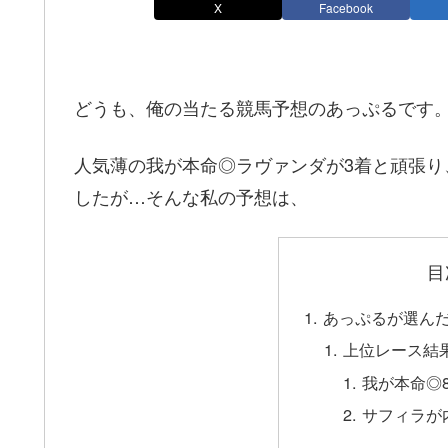
X
Facebook
どうも、俺の当たる競馬予想のあっぷるです
人気薄の我が本命◎ラヴァンダが3着と頑張
したが…そんな私の予想は、
目
あっぷるが選んだ
上位レース結
我が本命◎
サフィラが