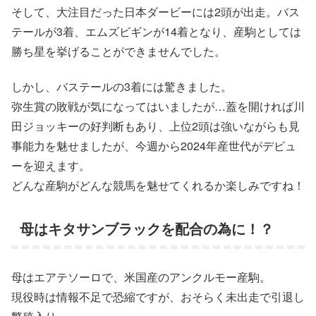
そして、大注目だった日本ダービーには2頭が出走。バス
テールが3着、エムズビギンが14着となり、産駒としては
勝ち星を挙げることができませんでした。
しかし、バステールの3着には驚きました。
弥生賞の敗戦が気になってはいましたが…蓋を開ければ川
田ジョッキーの好判断もあり、上位2頭は強いながらも見
事能力を魅せましたが、今週から2024年産世代がデビュ
ーを迎えます。
どんな産駒がどんな競馬を魅せてくれるか楽しみですね！
母はキタサンブラックを配合の為に！？
母はエアテソーロで、米国産のアンクルモー産駒。
現役時は情報不足で恐縮ですが、おそらく未出走で引退し