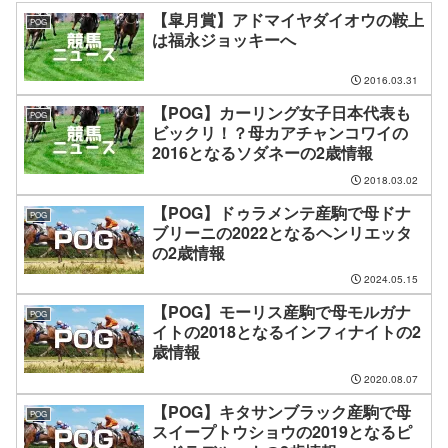
【皐月賞】アドマイヤダイオウの鞍上
POG
は福永ジョッキーへ
2016.03.31
【POG】カーリング女子日本代表も
POG
ビックリ！？母カアチャンコワイの
2016となるソダネーの2歳情報
2018.03.02
【POG】ドゥラメンテ産駒で母ドナ
POG
ブリーニの2022となるヘンリエッタ
の2歳情報
2024.05.15
【POG】モーリス産駒で母モルガナ
POG
イトの2018となるインフィナイトの2
歳情報
2020.08.07
【POG】キタサンブラック産駒で母
POG
スイープトウショウの2019となるピ