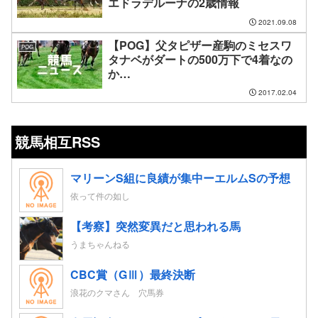
エドラデルーナの2歳情報
2021.09.08
【POG】父タピザー産駒のミセスワ
POG
タナベがダートの500万下で4着なの
か…
2017.02.04
競馬相互RSS
マリーンS組に良績が集中ーエルムSの予想
依って件の如し
【考察】突然変異だと思われる馬
うまちゃんねる
CBC賞（GⅢ）最終決断
浪花のクマさん 穴馬券