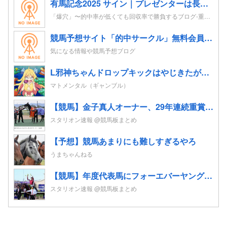
有馬記念2025 サイン｜プレゼンターは長澤まさみ。ポスターはレガレイラ。CMはドラマがテーマ？！
「爆穴」〜的中率が低くても回収率で勝負するブログ-重賞レースの追い切り考察を競馬予想へ-
競馬予想サイト「的中サークル」無料会員登録｜初心者も指数とプロ予想で週末レースを攻略
気になる情報や競馬予想ブログ
L邪神ちゃんドロップキックはやじきたが霞むレベルでパロディネタ満載。演出面白いのに台がキツいよ…
マトメンタル（ギャンブル）
【競馬】金子真人オーナー、29年連続重賞勝利！初重賞制覇から1年も途切れることなく29年… JRA重賞は122勝目 ネット「すごすぎる」
スタリオン速報 @競馬板まとめ
【予想】競馬あまりにも難しすぎるやろ
うまちゃんねる
【競馬】年度代表馬にフォーエバーヤング 得票率91%と圧倒！4歳以上牡馬、ダートと合わせて三冠
スタリオン速報 @競馬板まとめ