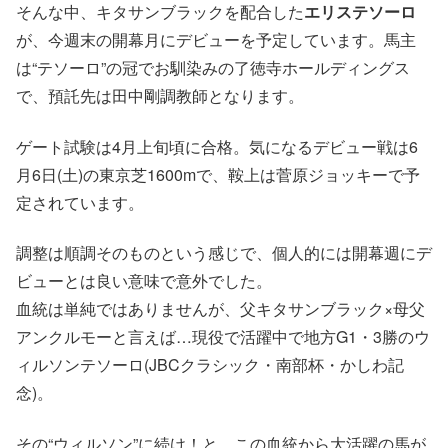
そんな中、キタサンブラックを配合した
エリステソーロ
が、今週末の開幕月にデビューを予定しています。馬主
は“テソーロ”の冠でお馴染みの了徳寺ホールディングス
で、預託先は田中剛調教師となります。
ゲート試験は4月上旬頃に合格。気になるデビュー戦は6
月6日(土)の東京芝1600mで、鞍上は菅原ジョッキーで予
定されています。
調整は順調そのものという感じで、個人的には開幕週にデ
ビューとは良い意味で意外でした。
血統は単純ではありませんが、父キタサンブラック×母父
アンクルモーと言えば…現役で活躍中で地方G1・3勝のウ
ィルソンテソーロ(JBCクラシック・南部杯・かしわ記
念)。
その“ウィルソン”に続け！と、この血統から大活躍の馬が