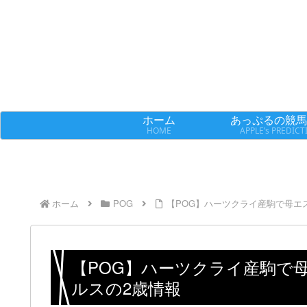
ホーム
あっぷるの競馬
HOME
APPLE’s PREDICT
ホーム
POG
【POG】ハーツクライ産駒で母エス
【POG】ハーツクライ産駒で母
ルスの2歳情報