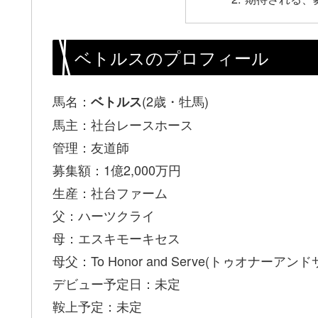
ベトルスのプロフィール
馬名：
(2歳・牡馬)
ベトルス
馬主：社台レースホース
管理：友道師
募集額：1億2,000万円
生産：社台ファーム
父：ハーツクライ
母：エスキモーキセス
母父：To Honor and Serve(トゥオナーアン
デビュー予定日：未定
鞍上予定：未定