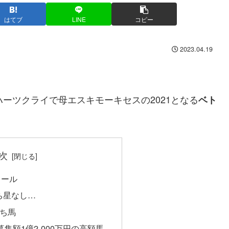
はてブ
LINE
コピー
2023.04.19
。
ーツクライで母エスキモーキセスの2021となる
ベト
次
ィール
ち星なし…
勝ち馬
集額1億2,000万円の高額馬