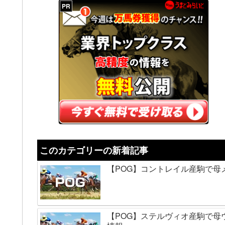
このカテゴリーの新着記事
【POG】コントレイル産駒で母
【POG】ステルヴィオ産駒で母