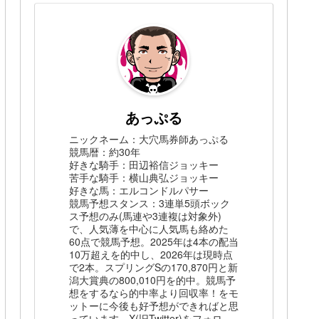
あっぷる
ニックネーム：大穴馬券師あっぷる
競馬暦：約30年
好きな騎手：田辺裕信ジョッキー
苦手な騎手：横山典弘ジョッキー
好きな馬：エルコンドルパサー
競馬予想スタンス：3連単5頭ボック
ス予想のみ(馬連や3連複は対象外)
で、人気薄を中心に人気馬も絡めた
60点で競馬予想。2025年は4本の配当
10万超えを的中し、2026年は現時点
で2本。スプリングSの170,870円と新
潟大賞典の800,010円を的中。競馬予
想をするなら的中率より回収率！をモ
ットーに今後も好予想ができればと思
っています。X(旧Twitter)をフォロ