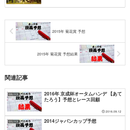
2015年 菊花賞 予想
2015年 菊花賞 予想結果
関連記事
2016年 京成杯オータムハンデ 【あて
G3レース
たろう】予想とレース回顧
2016.09.12
2014ジャパンカップ予想
G1レース