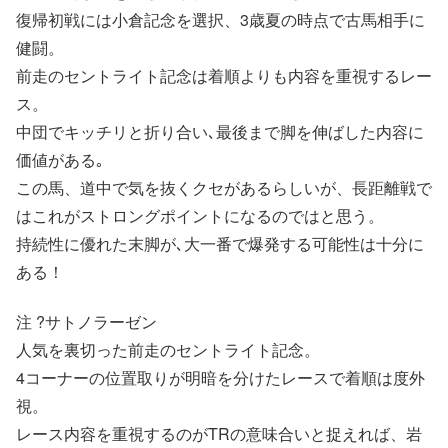
復帰初戦には小倉記念を選択、3歳夏の時点で古馬相手に
健闘。
前走のセントライト記念は着順よりも内容を重視するレー
ス。
中団でキッチリと折り合い､最後まで脚を伸ばした内容に
価値がある｡
この馬、道中で気を抜くクセがあるらしいが、長距離戦で
はこれがストロングポイントになるのではと思う。
持続性に優れた末脚が､大一番で爆発する可能性は十分に
ある！
注 ?サトノラーゼン
人気を裏切った前走のセントライト記念。
4コーナーの位置取りが明暗を分けたレースで着順は度外
視。
レース内容を重視するのがTRの意味合いと捉えれば、岩