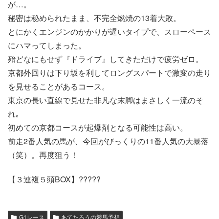
が…。
秘密は秘められたまま、不完全燃焼の13着大敗。
とにかくエンジンのかかりが遅いタイプで、スローペース
にハマってしまった。
殆どなにもせず『ドライブ』してきただけで疲労ゼロ。
京都外回りは下り坂を利してロングスパートで激変の走り
を見せることがあるコース。
東京の長い直線で見せた非凡な末脚はまさしく一流のそ
れ｡
初めての京都コースが起爆剤となる可能性は高い。
前走2番人気の馬が、今回がびっくりの11番人気の大暴落
（笑）。再度狙う！
【３連複５頭BOX】?????
G1レース
あてたろうの競馬予想