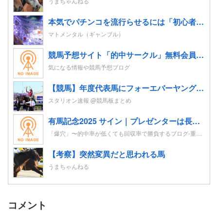
うまちゃんねる
本気でパチンコを流行らせるには「初心者用超賑やかモードとシンプルモード搭載」「コテスタフェアスタなんでもいいからボーダー3維持」この2つだけでいいと思う
マトメンタル（ギャンブル）
競馬予想サイト「的中サークル」無料会員登録｜初心者も指数とプロ予想で週末レースを攻略
気になる情報や競馬予想ブログ
【競馬】年度代表馬にフォーエバーヤング 得票率91%と圧倒！4歳以上牡馬、ダートと合わせて三冠
スタリオン速報 @競馬板まとめ
有馬記念2025 サイン｜プレゼンターは長澤まさみ。ポスターはレガレイラ。CMはドラマがテーマ？！
「爆穴」〜的中率が低くても回収率で勝負するブログ-重賞レースの追い切り考察を競馬予想へ-
【考察】突然変異だと思われる馬
うまちゃんねる
コメント