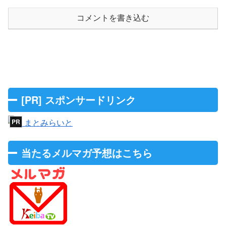
コメントを書き込む
[PR] スポンサードリンク
当たるメルマガ予想はこちら