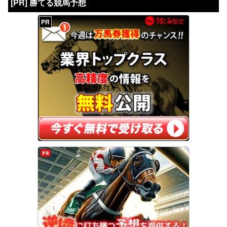
[PR] 勝てる競馬予想