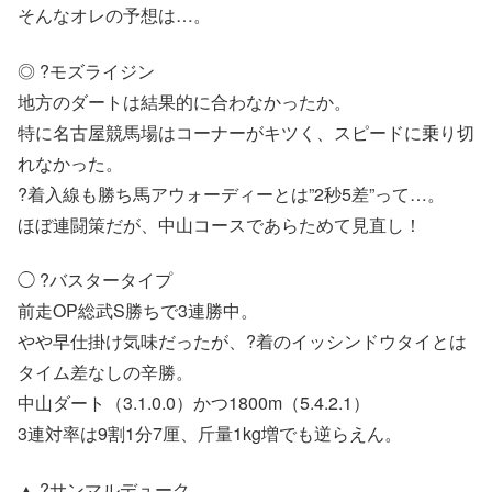
そんなオレの予想は…。
◎ ?モズライジン
地方のダートは結果的に合わなかったか。
特に名古屋競馬場はコーナーがキツく、スピードに乗り切
れなかった。
?着入線も勝ち馬アウォーディーとは”2秒5差”って…。
ほぼ連闘策だが、中山コースであらためて見直し！
◯ ?バスタータイプ
前走OP総武S勝ちで3連勝中。
やや早仕掛け気味だったが、?着のイッシンドウタイとは
タイム差なしの辛勝。
中山ダート（3.1.0.0）かつ1800m（5.4.2.1）
3連対率は9割1分7厘、斤量1kg増でも逆らえん。
▲ ?サンマルデューク