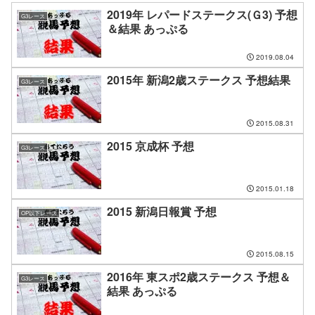
2019年 レパードステークス(Ｇ3) 予想
G3レース
＆結果 あっぷる
2019.08.04
2015年 新潟2歳ステークス 予想結果
G3レース
2015.08.31
2015 京成杯 予想
G3レース
2015.01.18
2015 新潟日報賞 予想
OP以下レース
2015.08.15
2016年 東スポ2歳ステークス 予想＆
G3レース
結果 あっぷる