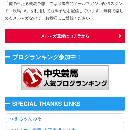
「俺の当たる競馬予想」では競馬専門メールマガジン配信スタン
ド「競馬TV」を利用して競馬予想を配信しています。無料で楽し
めるメルマガなので、お気軽にご登録ください！
メルマガ登録はコチラから
ブログランキング参加中！
SPECIAL THANKS LINKS
うまちゃんねる
スタリオン速報 ＠競馬板まとめ