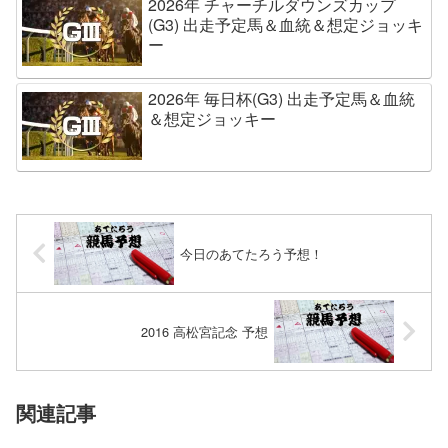
2026年 チャーチルダウンズカップ
(G3) 出走予定馬＆血統＆想定ジョッキ
ー
2026年 毎日杯(G3) 出走予定馬＆血統
＆想定ジョッキー
今日のあてたろう予想！
2016 高松宮記念 予想
関連記事