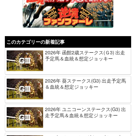
このカテゴリーの新着記事
2026年 函館2歳ステークス(Ｇ3) 出走
予定馬＆血統＆想定ジョッキー
2026年 葵ステークス(G3) 出走予定馬
＆血統＆想定ジョッキー
2026年 ユニコーンステークス(G3) 出
走予定馬＆血統＆想定ジョッキー