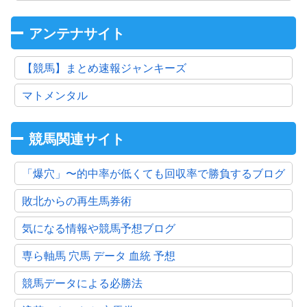
アンテナサイト
【競馬】まとめ速報ジャンキーズ
マトメンタル
競馬関連サイト
「爆穴」〜的中率が低くても回収率で勝負するブログ
敗北からの再生馬券術
気になる情報や競馬予想ブログ
専ら軸馬 穴馬 データ 血統 予想
競馬データによる必勝法