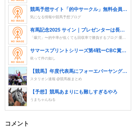
競馬予想サイト「的中サークル」無料会員登録｜初心者も指数とプロ予想で週末レースを攻略
気になる情報や競馬予想ブログ
有馬記念2025 サイン｜プレゼンターは長澤まさみ。ポスターはレガレイラ。CMはドラマがテーマ？！
「爆穴」〜的中率が低くても回収率で勝負するブログ-重賞レースの追い切り考察を競馬予想へ-
サマースプリントシリーズ第4戦ーCBC賞他の予想
依って件の如し
【競馬】年度代表馬にフォーエバーヤング 得票率91%と圧倒！4歳以上牡馬、ダートと合わせて三冠
スタリオン速報 @競馬板まとめ
【予想】競馬あまりにも難しすぎるやろ
うまちゃんねる
コメント