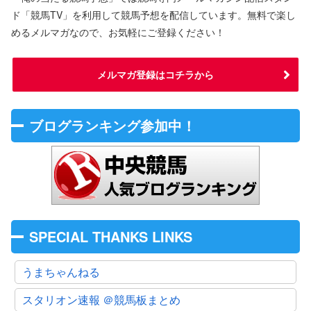
ド「競馬TV」を利用して競馬予想を配信しています。無料で楽し
めるメルマガなので、お気軽にご登録ください！
メルマガ登録はコチラから
ブログランキング参加中！
SPECIAL THANKS LINKS
うまちゃんねる
スタリオン速報 ＠競馬板まとめ