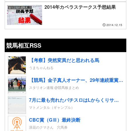
2014年カペラステークス予想結果
あっぷるの競馬予想結果
2014.12.15
競馬相互RSS
【考察】突然変異だと思われる馬
うまちゃんねる
【競馬】金子真人オーナー、29年連続重賞勝利！初重賞制覇から1年も途切れることなく29年… JRA重賞は122勝目 ネット「すごすぎる」
スタリオン速報 @競馬板まとめ
7月に最も売れたパチスロはLからくりサーカス2の20000台！一度流れを作るとメーカーも安泰だな…
マトメンタル（ギャンブル）
CBC賞（GⅢ）最終決断
浪花のクマさん 穴馬券