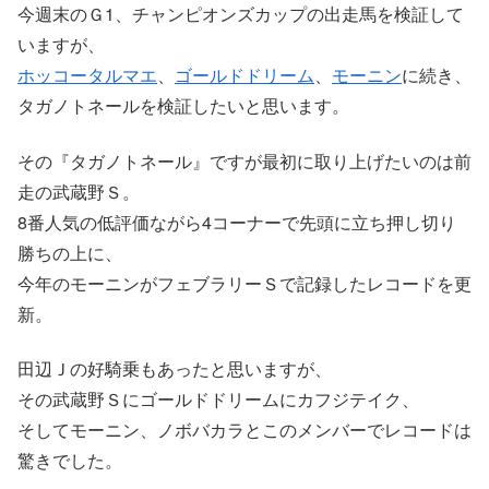
今週末のＧ1、チャンピオンズカップの出走馬を検証して
いますが、
ホッコータルマエ
、
ゴールドドリーム
、
モーニン
に続き、
タガノトネールを検証したいと思います。
その『タガノトネール』ですが最初に取り上げたいのは前
走の武蔵野Ｓ。
8番人気の低評価ながら4コーナーで先頭に立ち押し切り
勝ちの上に、
今年のモーニンがフェブラリーＳで記録したレコードを更
新。
田辺Ｊの好騎乗もあったと思いますが、
その武蔵野Ｓにゴールドドリームにカフジテイク、
そしてモーニン、ノボバカラとこのメンバーでレコードは
驚きでした。