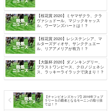
【桜花賞 2020】ミヤマザクラ、クラ
ヴァシュドール、マジックキャッス
ル、ウーマンズハートは！？
【桜花賞 2020】レシステンシア、マ
ルターズディオサ、サンクテュエー
ル、リアアメリアが有力！？
【大阪杯 2020】ダノンキングリー、
ブラストワンピース、クロノジェネシ
ス、ラッキーライラックで決まり！？
【チャンピオンズカップ】2016年フェブ
ラリーＳの覇者となるモーニンの取り捨
ては！？