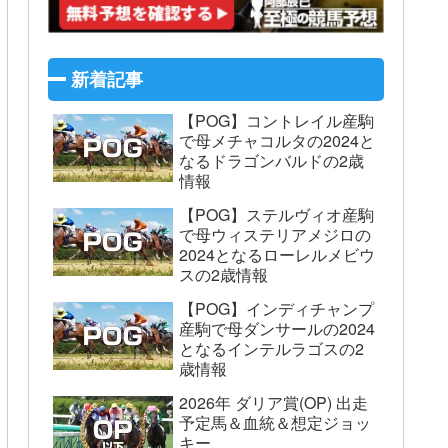
新着記事
【POG】コントレイル産駒
で母メチャコルタの2024と
なるドラゴンバルドの2歳
情報
【POG】ステルヴィオ産駒
で母ウィステリアメジロの
2024となるローレルメビウ
スの2歳情報
【POG】インディチャンプ
産駒で母ダンサールの2024
となるインテルラゴスの2
歳情報
2026年 ダリア賞(OP) 出走
予定馬＆血統＆想定ジョッ
キー