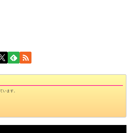
ています。