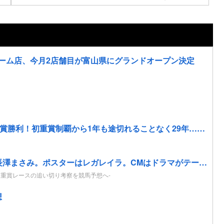
ゲーム店、今月2店舗目が富山県にグランドオープン決定
【競馬】金子真人オーナー、29年連続重賞勝利！初重賞制覇から1年も途切れることなく29年… JRA重賞は122勝目 ネット「すごすぎる」
有馬記念2025 サイン｜プレゼンターは長澤まさみ。ポスターはレガレイラ。CMはドラマがテーマ？！
重賞レースの追い切り考察を競馬予想へ-
想