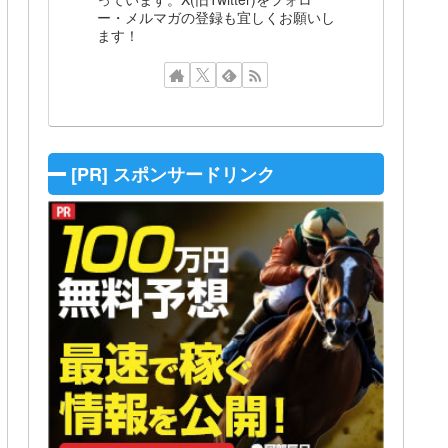
ー・メルマガの登録も宜しくお願いし
ます！
[PR] スポンサードリンク