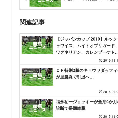
関連記事
【ジャパンカップ 2019】ルック
競馬ニュース
ゥワイス、ムイトオブリガード
ワグネリアン、カレンブーケド
ルは！？
2019.11.
ＯＰ特別2勝のキョウワダッフィ
競馬ニュース
が屈腱炎で引退へ…
2016.07.
福永祐一ジョッキーが全治4か月
競馬ニュース
診断で長期離脱
2015.11.