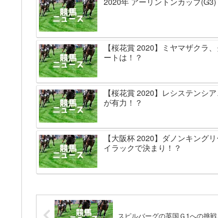
2020年 アーリントンカップ(G
【桜花賞 2020】ミヤマザク
ートは！？
【桜花賞 2020】レシステン
が有力！？
【大阪杯 2020】ダノンキン
イラックで決まり！？
スピルバーグの英国Ｇ1への挑戦