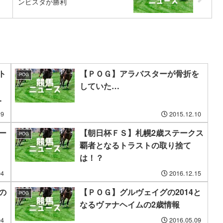
ンビスタが勝利
ト
【ＰＯＧ】アラバスターが骨折を
POG
、
していた…
ー
19
2015.12.10
ー
【朝日杯ＦＳ】札幌2歳ステークス
POG
覇者となるトラストの取り捨て
は！？
04
2016.12.15
の
【ＰＯＧ】グルヴェイグの2014と
POG
なるヴァナヘイムの2歳情報
04
2016.05.09