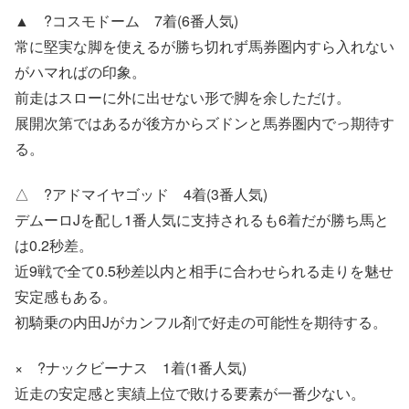
▲ ?コスモドーム 7着(6番人気)
常に堅実な脚を使えるが勝ち切れず馬券圏内すら入れない
がハマればの印象。
前走はスローに外に出せない形で脚を余しただけ。
展開次第ではあるが後方からズドンと馬券圏内でっ期待す
る。
△ ?アドマイヤゴッド 4着(3番人気)
デムーロJを配し1番人気に支持されるも6着だが勝ち馬と
は0.2秒差。
近9戦で全て0.5秒差以内と相手に合わせられる走りを魅せ
安定感もある。
初騎乗の内田Jがカンフル剤で好走の可能性を期待する。
× ?ナックビーナス 1着(1番人気)
近走の安定感と実績上位で敗ける要素が一番少ない。