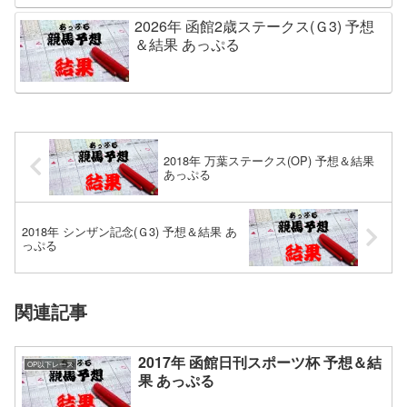
2026年 函館2歳ステークス(Ｇ3) 予想
＆結果 あっぷる
2018年 万葉ステークス(OP) 予想＆結果
あっぷる
2018年 シンザン記念(Ｇ3) 予想＆結果 あ
っぷる
関連記事
2017年 函館日刊スポーツ杯 予想＆結
OP以下レース
果 あっぷる