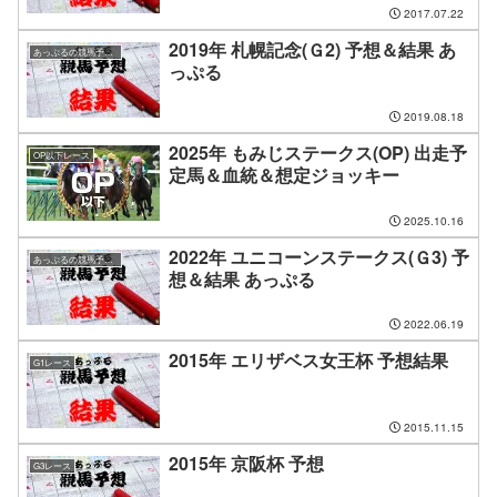
2017.07.22
2019年 札幌記念(Ｇ2) 予想＆結果 あ
あっぷるの競馬予想結果
っぷる
2019.08.18
2025年 もみじステークス(OP) 出走予
OP以下レース
定馬＆血統＆想定ジョッキー
2025.10.16
2022年 ユニコーンステークス(Ｇ3) 予
あっぷるの競馬予想結果
想＆結果 あっぷる
2022.06.19
2015年 エリザベス女王杯 予想結果
G1レース
2015.11.15
2015年 京阪杯 予想
G3レース