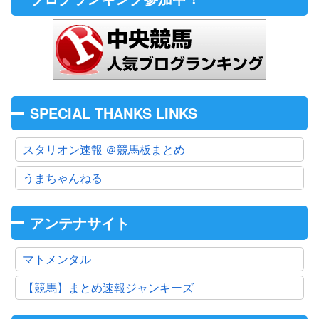
SPECIAL THANKS LINKS
スタリオン速報 ＠競馬板まとめ
うまちゃんねる
アンテナサイト
マトメンタル
【競馬】まとめ速報ジャンキーズ