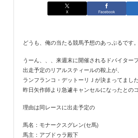
X
Facebook
どうも、俺の当たる競馬予想のあっぷるです
うーん、、、来週末に開催されるドバイターフ(
出走予定のリアルスティールの鞍上が、
ランフランコ・デットーリＪが決まってまし
昨日矢作師より急遽キャンセルになったとの
理由は同レースに出走予定の
馬名：モナークスグレン(セ馬)
馬主：アブドゥラ殿下