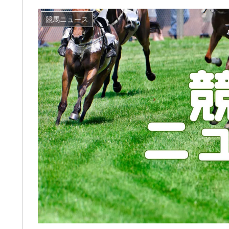
競馬ニュース