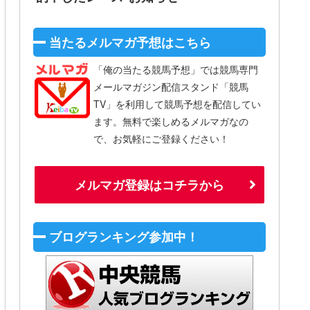
当たるメルマガ予想はこちら
「俺の当たる競馬予想」では競馬専門
メールマガジン配信スタンド「競馬
TV」を利用して競馬予想を配信してい
ます。無料で楽しめるメルマガなの
で、お気軽にご登録ください！
メルマガ登録はコチラから
ブログランキング参加中！