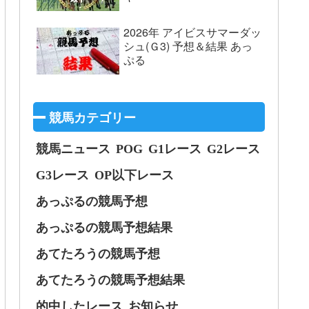
2026年 アイビスサマーダッ
シュ(Ｇ3) 予想＆結果 あっ
ぷる
競馬カテゴリー
競馬ニュース
POG
G1レース
G2レース
G3レース
OP以下レース
あっぷるの競馬予想
あっぷるの競馬予想結果
あてたろうの競馬予想
あてたろうの競馬予想結果
的中したレース
お知らせ