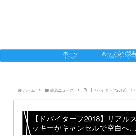
ホーム
あっぷるの競馬
HOME
APPLE’s PREDICT
ホーム
競馬ニュース
【ドバイターフ2018】
【ドバイターフ2018】リア
ッキーがキャンセルで空白へ