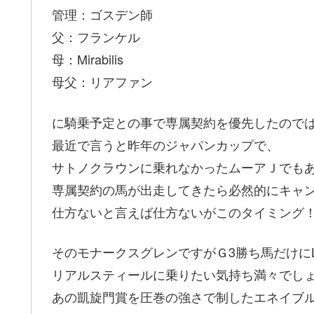
管理：ゴスデン師
父：フランケル
母：Mirabilis
母父：リアファン
に騎乗予定との事で専属契約を優先したので
最近で言うと昨年のジャパンカップで、
サトノクラウンに乗れなかったムーアＪでも
専属契約の馬が出走してきたら必然的にキャ
仕方ないと言えば仕方ないがこのタイミング
そのモナークスグレンですがＧ3勝ち馬だけに
リアルスティールに乗りたい気持ち満々でし
あの凱旋門賞を圧巻の強さで制したエネイブ