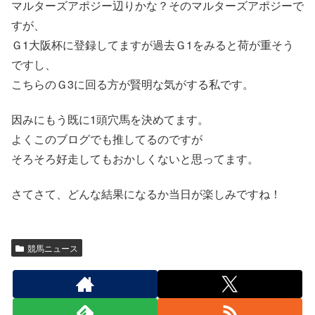
マルターズアポジー辺りかな？そのマルターズアポジーで
すが、
Ｇ1大阪杯に登録してますが過去Ｇ1をみると荷が重そう
ですし、
こちらのＧ3に回る方が賢明な気がする私です。
因みにもう既に1頭穴馬を決めてます。
よくこのブログでも推してるのですが
そろそろ好走してもおかしくないと思ってます。
さてさて、どんな結果になるか当日が楽しみですね！
競馬ニュース