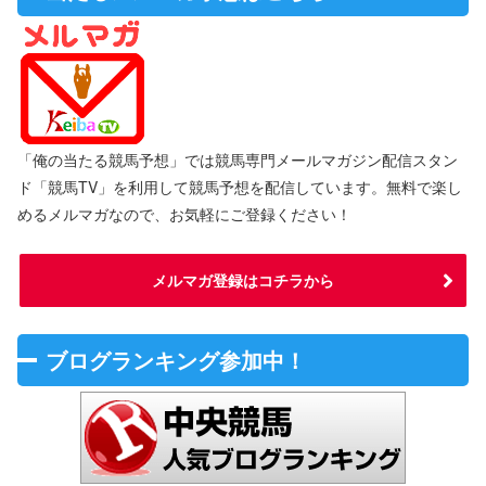
「俺の当たる競馬予想」では競馬専門メールマガジン配信スタン
ド「競馬TV」を利用して競馬予想を配信しています。無料で楽し
めるメルマガなので、お気軽にご登録ください！
メルマガ登録はコチラから
ブログランキング参加中！