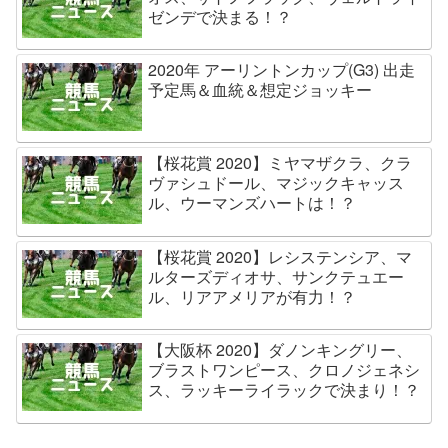
ゼンデで決まる！？
2020年 アーリントンカップ(G3) 出走
予定馬＆血統＆想定ジョッキー
【桜花賞 2020】ミヤマザクラ、クラ
ヴァシュドール、マジックキャッス
ル、ウーマンズハートは！？
【桜花賞 2020】レシステンシア、マ
ルターズディオサ、サンクテュエー
ル、リアアメリアが有力！？
【大阪杯 2020】ダノンキングリー、
ブラストワンピース、クロノジェネシ
ス、ラッキーライラックで決まり！？