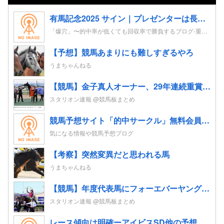
有馬記念2025 サイン｜プレゼンターは長澤まさみ。ポスターはレガレイラ。CMはドラマがテーマ？！
「爆穴」〜的中率が低くても回収率で勝負するブログ-重賞レースの追い切り考察を競馬予想へ-
【予想】競馬あまりにも難しすぎるやろ
うまちゃんねる
【競馬】金子真人オーナー、29年連続重賞勝利！初重賞制覇から1年も途切れることなく29年… JRA重賞は122勝目 ネット「すごすぎる」
スタリオン速報 @競馬板まとめ
競馬予想サイト「的中サークル」無料会員登録｜初心者も指数とプロ予想で週末レースを攻略
気になる情報や競馬予想ブログ
【考察】突然変異だと思われる馬
うまちゃんねる
【競馬】年度代表馬にフォーエバーヤング 得票率91%と圧倒！4歳以上牡馬、ダートと合わせて三冠
スタリオン速報 @競馬板まとめ
レース傾向は明確ーアイビスSD他の予想