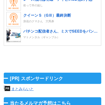
依って件の如し
クイーンＳ（GⅢ）最終決断
浪花のクマさん 穴馬券
パチンコ配信者さん、ミスでSEEDをパンクさせてしまう…
マトメンタル（ギャンブル）
[PR] スポンサードリンク
当たるメルマガ予想はこちら