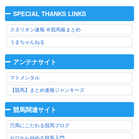
SPECIAL THANKS LINKS
スタリオン速報 ＠競馬板まとめ
うまちゃんねる
アンテナサイト
マトメンタル
【競馬】まとめ速報ジャンキーズ
競馬関連サイト
穴馬にこだわる競馬ブログ
ゼロから始める競馬入門