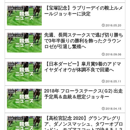
【宝塚記念】ラブリーデイの鞍上ルメ
競馬ニュース
ールジョッキーに決定
2016.05.20
先週、長岡ステークスで逃げ切り勝ち
競馬ニュース
で3年半振りの勝利を飾ったクラウン
ロゼが引退し繁殖へ
2016.09.06
【日本ダービー】皐月賞9着のアドマ
POG
イヤダイオウが体調不良で回避へ
2016.05.11
2018年 フローラステークス(Ｇ2) 出走
POG
予定馬＆血統＆想定ジョッキー
2018.04.15
【高松宮記念 2020】グランアレグリ
競馬ニュース
ア、ダノンスマッシュ、タワーオブロ
ンドン、モズアスコットで決まる！？