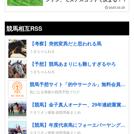
2020.03.25
競馬相互RSS
【考察】突然変異だと思われる馬
うまちゃんねる
【予想】競馬あまりにも難しすぎるやろ
うまちゃんねる
競馬予想サイト「的中サークル」無料会員登録｜初心者も指数とプロ予想で週末レースを攻略
気になる情報や競馬予想ブログ
【競馬】金子真人オーナー、29年連続重賞勝利！初重賞制覇から1年も途切れることなく29年… JRA重賞は122勝目 ネット「すごすぎる」
スタリオン速報 @競馬板まとめ
【競馬】年度代表馬にフォーエバーヤング 得票率91%と圧倒！4歳以上牡馬、ダートと合わせて三冠
スタリオン速報 @競馬板まとめ