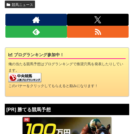
競馬ニュース
ブログランキング参加中！
俺の当たる競馬予想はブログランキングで推奨穴馬を発表したりしてい
ます。
このバナーをクリックしてもらえると励みになります！
[PR] 勝てる競馬予想