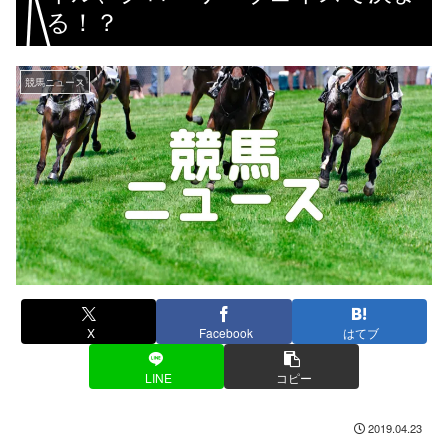
る！？
競馬ニュース
X
Facebook
はてブ
LINE
コピー
2019.04.23