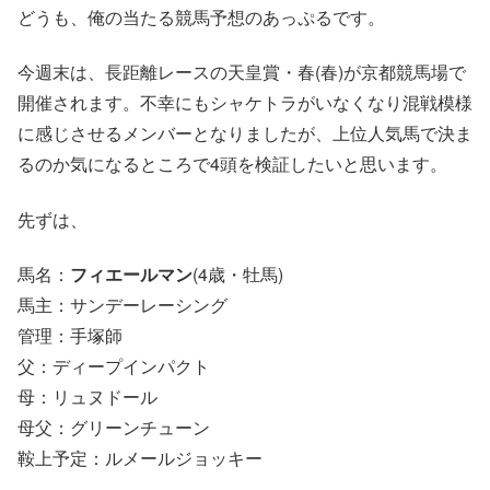
どうも、俺の当たる競馬予想のあっぷるです。
今週末は、長距離レースの天皇賞・春(春)が京都競馬場で
開催されます。不幸にもシャケトラがいなくなり混戦模様
に感じさせるメンバーとなりましたが、上位人気馬で決ま
るのか気になるところで4頭を検証したいと思います。
先ずは、
馬名：
フィエールマン
(4歳・牡馬)
馬主：サンデーレーシング
管理：手塚師
父：ディープインパクト
母：リュヌドール
母父：グリーンチューン
鞍上予定：ルメールジョッキー