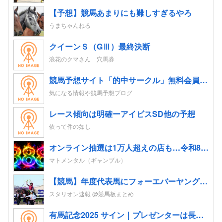
【予想】競馬あまりにも難しすぎるやろ
うまちゃんねる
クイーンＳ（GⅢ）最終決断
浪花のクマさん 穴馬券
競馬予想サイト「的中サークル」無料会員登録｜初心者も指数とプロ予想で週末レースを攻略
気になる情報や競馬予想ブログ
レース傾向は明確ーアイビスSD他の予想
依って件の如し
オンライン抽選は1万人超えの店も…令和8年8月8日が来る・・・！！
マトメンタル（ギャンブル）
【競馬】年度代表馬にフォーエバーヤング 得票率91%と圧倒！4歳以上牡馬、ダートと合わせて三冠
スタリオン速報 @競馬板まとめ
有馬記念2025 サイン｜プレゼンターは長澤まさみ。ポスターはレガレイラ。CMはドラマがテーマ？！