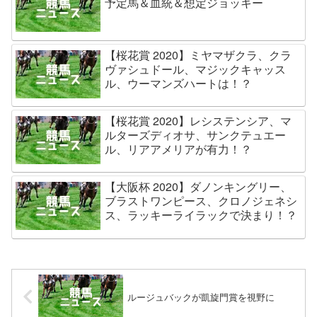
予定馬＆血統＆想定ジョッキー
【桜花賞 2020】ミヤマザクラ、クラ
ヴァシュドール、マジックキャッス
ル、ウーマンズハートは！？
【桜花賞 2020】レシステンシア、マ
ルターズディオサ、サンクテュエー
ル、リアアメリアが有力！？
【大阪杯 2020】ダノンキングリー、
ブラストワンピース、クロノジェネシ
ス、ラッキーライラックで決まり！？
ルージュバックが凱旋門賞を視野に