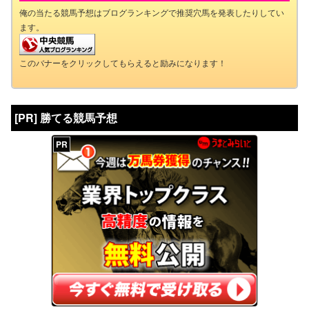
俺の当たる競馬予想はブログランキングで推奨穴馬を発表したりしてい
ます。
このバナーをクリックしてもらえると励みになります！
[PR] 勝てる競馬予想