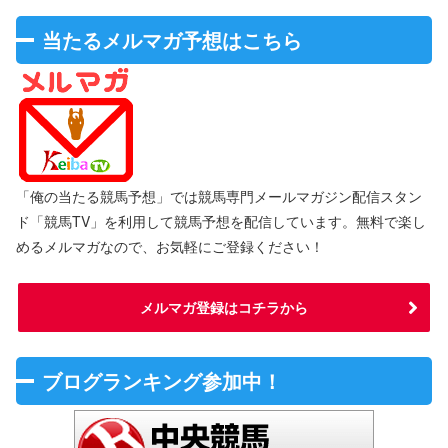
当たるメルマガ予想はこちら
「俺の当たる競馬予想」では競馬専門メールマガジン配信スタン
ド「競馬TV」を利用して競馬予想を配信しています。無料で楽し
めるメルマガなので、お気軽にご登録ください！
メルマガ登録はコチラから
ブログランキング参加中！