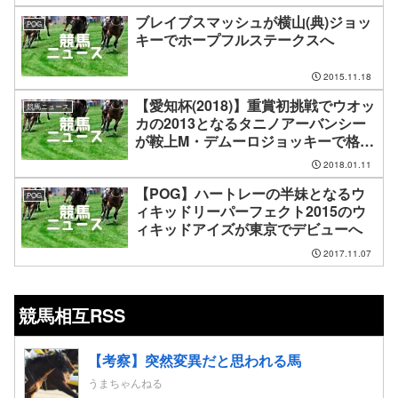
ブレイブスマッシュが横山(典)ジョッ
POG
キーでホープフルステークスへ
2015.11.18
【愛知杯(2018)】重賞初挑戦でウオッ
競馬ニュース
カの2013となるタニノアーバンシー
が鞍上M・デムーロジョッキーで格上
挑戦へ！
2018.01.11
【POG】ハートレーの半妹となるウ
POG
ィキッドリーパーフェクト2015のウ
ィキッドアイズが東京でデビューへ
2017.11.07
競馬相互RSS
【考察】突然変異だと思われる馬
うまちゃんねる