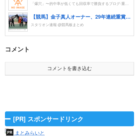
「爆穴」〜的中率が低くても回収率で勝負するブログ-重賞レースの追い切り考察を競馬予想へ-
【競馬】金子真人オーナー、29年連続重賞勝利！初重賞制覇から1年も途切れることなく29年… JRA重賞は122勝目 ネット「すごすぎる」
スタリオン速報 @競馬板まとめ
コメント
コメントを書き込む
[PR] スポンサードリンク