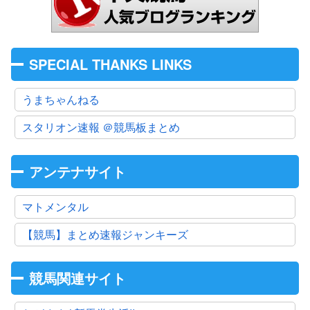
SPECIAL THANKS LINKS
うまちゃんねる
スタリオン速報 ＠競馬板まとめ
アンテナサイト
マトメンタル
【競馬】まとめ速報ジャンキーズ
競馬関連サイト