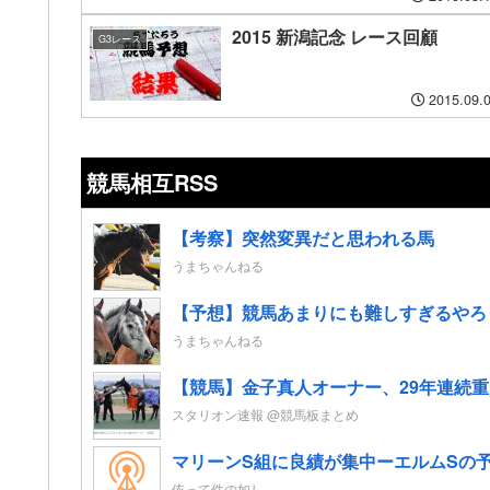
2015 新潟記念 レース回顧
G3レース
2015.09.
競馬相互RSS
【考察】突然変異だと思われる馬
うまちゃんねる
【予想】競馬あまりにも難しすぎるやろ
うまちゃんねる
スタリオン速報 @競馬板まとめ
マリーンS組に良績が集中ーエルムSの
依って件の如し