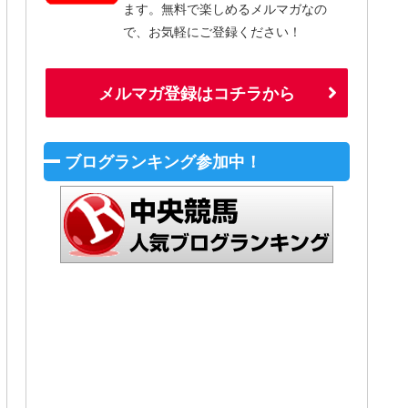
ます。無料で楽しめるメルマガなの
で、お気軽にご登録ください！
メルマガ登録はコチラから
ブログランキング参加中！