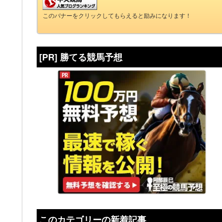
このバナーをクリックしてもらえると励みになります！
[PR] 勝てる競馬予想
このカテゴリーの新着記事