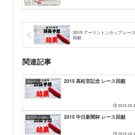
2015 アーリントンカップ レー
回顧
関連記事
2015 高松宮記念 レース回顧
G1レース
2015.03.
2015 中日新聞杯 レース回顧
あてたろうの競馬予想結果
2015.03.