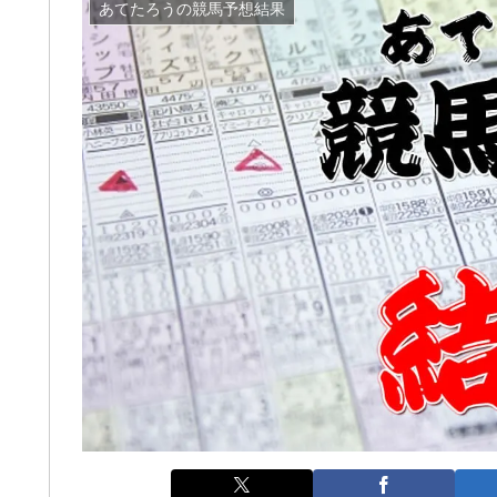
あてたろうの競馬予想結果