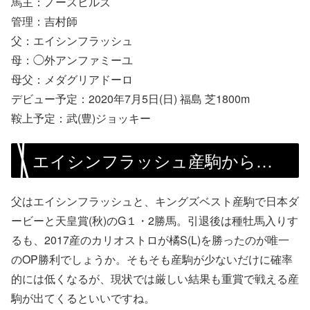
馬主：ノースヒルズ
管理：吉村師
父：エイシンフラッシュ
母：◯外アンファミーユ
母父：メダグリアドーロ
デビュー予定：2020年7月5日(日) 福島 芝1800m
鞍上予定：武(豊)ジョッキー
エイシンフラッシュ産駒から…
父はエイシンフラッシュと、キングズベスト産駒で日本ダ
ービーと天皇賞(秋)のG１・2勝馬。引退後は種牡馬入りす
るも、2017産のカリオストロが橘S(L)を勝ったのが唯一
のOP勝利でしょうか。そもそも産駒が少ないだけに確率
的には低くなるが、現状では厳しい結果も重賞で戦える産
駒が出てくるといいですね。