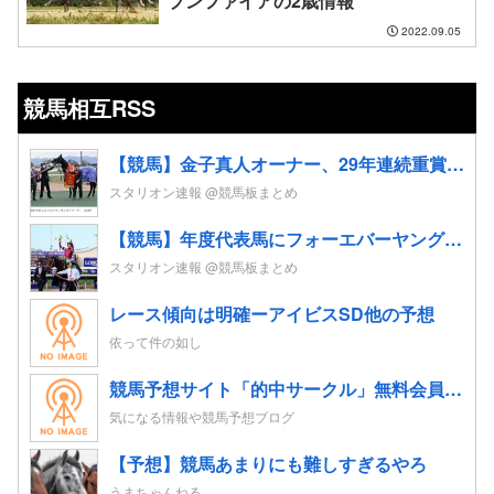
プンファイアの2歳情報
2022.09.05
競馬相互RSS
【競馬】金子真人オーナー、29年連続重賞勝利！初重賞制覇から1年も途切れることなく29年… JRA重賞は122勝目 ネット「すごすぎる」
スタリオン速報 @競馬板まとめ
【競馬】年度代表馬にフォーエバーヤング 得票率91%と圧倒！4歳以上牡馬、ダートと合わせて三冠
スタリオン速報 @競馬板まとめ
レース傾向は明確ーアイビスSD他の予想
依って件の如し
競馬予想サイト「的中サークル」無料会員登録｜初心者も指数とプロ予想で週末レースを攻略
気になる情報や競馬予想ブログ
【予想】競馬あまりにも難しすぎるやろ
うまちゃんねる