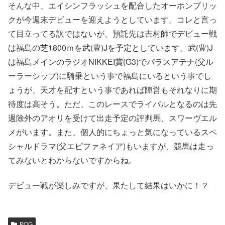
そんな中、エイシンフラッシュを配合したオーホンブリッ
クが今週末デビューを迎えようとしています。コレと言っ
て目立ってる訳ではないが、預託先は吉村師でデビュー戦
は福島の芝1800ｍを武(豊)Jを予定としています。武(豊)J
は福島メインのラジオNIKKEI賞(G3)でパラスアテナ(父ル
ーラーシップ)に騎乗という事で福島にいるという事でし
ょうが、天才を配すという事であれば陣営もそれなりに期
待度は高そう。ただ、このレースでライバルとなるのは先
週除外のアオリを受けて出走予定の評判馬、スワーヴエル
メがいます。また、個人的にちょっと気になっているスペ
シャルドラマ(父エピファネイア)もいますが、競馬は走っ
てみないとわからないですからね。
デビュー戦が楽しみですが、果たして結果はいかに！？
POG