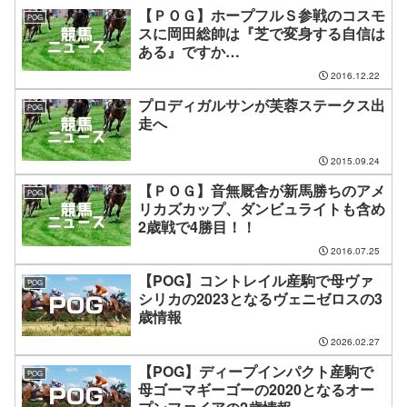
【ＰＯＧ】ホープフルＳ参戦のコスモ
POG
スに岡田総帥は『芝で変身する自信は
ある』ですか…
2016.12.22
プロディガルサンが芙蓉ステークス出
POG
走へ
2015.09.24
【ＰＯＧ】音無厩舎が新馬勝ちのアメ
POG
リカズカップ、ダンビュライトも含め
2歳戦で4勝目！！
2016.07.25
【POG】コントレイル産駒で母ヴァ
POG
シリカの2023となるヴェニゼロスの3
歳情報
2026.02.27
【POG】ディープインパクト産駒で
POG
母ゴーマギーゴーの2020となるオー