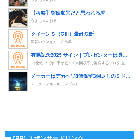
【考察】突然変異だと思われる馬
うまちゃんねる
クイーンＳ（GⅢ）最終決断
浪花のクマさん 穴馬券
有馬記念2025 サイン｜プレゼンターは長澤まさみ。ポスターはレガレイラ。CMはドラマがテーマ？！
「爆穴」〜的中率が低くても回収率で勝負するブログ-重賞レースの追い切り考察を競馬予想へ-
メーカーはデカヘソ8個保留3個返しのミドル機を出せよ！！！！
マトメンタル（ギャンブル）
[PR] スポンサードリンク