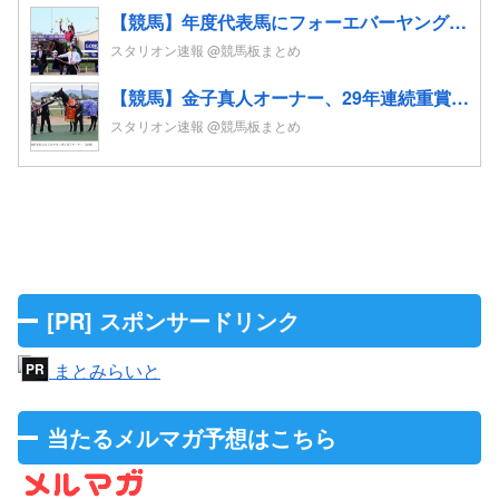
【競馬】年度代表馬にフォーエバーヤング 得票率91%と圧倒！4歳以上牡馬、ダートと合わせて三冠
スタリオン速報 @競馬板まとめ
【競馬】金子真人オーナー、29年連続重賞勝利！初重賞制覇から1年も途切れることなく29年… JRA重賞は122勝目 ネット「すごすぎる」
スタリオン速報 @競馬板まとめ
[PR] スポンサードリンク
当たるメルマガ予想はこちら