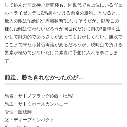
して挑んだ前走神戸新聞杯も、同世代でも上位にいるヴェ
ルトライゼンデに2馬身をつける余裕の勝利。となると…
最大の敵は“距離”と“馬場状態”になりそうだが、以降この
様な距離は使わないだろうが同世代だけに内の3番枠を生
かして能力的であっさりがあってもおかしくない。無敗で
ここまで来たら賛否両論があるだろうが、現時点で負ける
要素が極めて少ないだけに素直に予想に入れる事にしま
す。
前走、勝ちきれなかったのが…
馬名：サトノフラッグ(3歳・牡馬)
馬主：サトミホースカンパニー
管理：国枝師
父：ディープインパクト