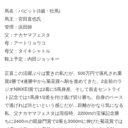
馬名：バビット(3歳・牡馬)
馬主：宮田直也氏
管理：浜田師
父：ナカヤマフェスタ
母：アートリョウコ
母父：タイキシャトル
鞍上予定：内田ジョッキー
正直この活躍ぶりは驚きの私だが、500万円で落札され重
賞2勝で4連勝中から菊花賞へ駒を進めてきた。2走前のラ
ジオNIKKEI賞では2着に5馬身差、そして前走セントライ
ト記念では1馬身1/2差を付け逃げ切り勝ち。自身のペース
で逃げれば渋といという感じだが…距離がかなり気になる
私。父ナカヤマフェスタは現役時、2200mの宝塚記念勝
ちに2400ｍの凱旋門賞で2着も3000mに伸びた菊花賞では