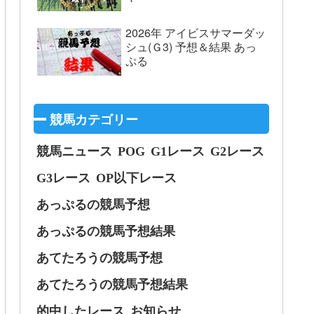
2026年 アイビスサマーダッ
シュ(Ｇ3) 予想＆結果 あっ
ぷる
競馬カテゴリー
競馬ニュース
POG
G1レース
G2レース
G3レース
OP以下レース
あっぷるの競馬予想
あっぷるの競馬予想結果
あてたろうの競馬予想
あてたろうの競馬予想結果
的中したレース
お知らせ