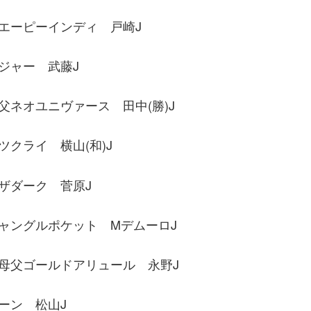
エーピーインディ 戸崎J
ジャー 武藤J
ネオユニヴァース 田中(勝)J
クライ 横山(和)J
ザダーク 菅原J
ャングルポケット MデムーロJ
母父ゴールドアリュール 永野J
ーン 松山J