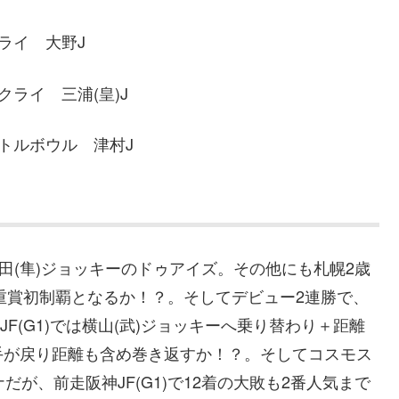
ライ 大野J
ライ 三浦(皇)J
トルボウル 津村J
吉田(隼)ジョッキーのドゥアイズ。その他にも札幌2歳
で重賞初制覇となるか！？。そしてデビュー2連勝で、
JF(G1)では横山(武)ジョッキーへ乗り替わり＋距離
手が戻り距離も含め巻き返すか！？。そしてコスモス
だが、前走阪神JF(G1)で12着の大敗も2番人気まで