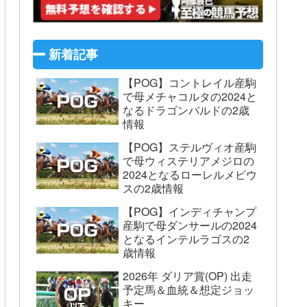
新着記事
【POG】コントレイル産駒
で母メチャコルタの2024と
なるドラゴンバルドの2歳
情報
【POG】ステルヴィオ産駒
で母ウィステリアメジロの
2024となるローレルメビウ
スの2歳情報
【POG】インディチャンプ
産駒で母ダンサールの2024
となるインテルラゴスの2
歳情報
2026年 ダリア賞(OP) 出走
予定馬＆血統＆想定ジョッ
キー