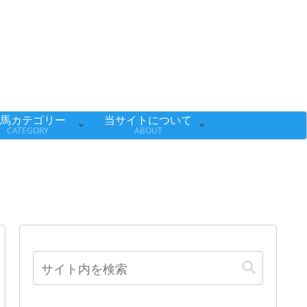
馬カテゴリー
当サイトについて
CATEGORY
ABOUT