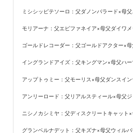
ミシシッピテソーロ：父ダノンバラード×母父
モリアーナ：父エピファネイア×母父ダイワメ
ゴールドレコーダー：父ゴールドアクター×母父
イングランドアイズ：父キングマン×母父ハーツ
アップトゥミー：父モーリス×母父ダンスイン
アンリーロード：父リアルスティール×母父ジ
ニシノカシミヤ：父ディスクリートキャット×
グランベルナデット：父キズナ×母父ウィルバ