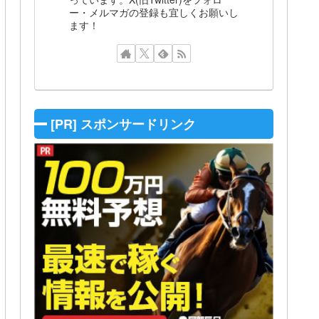
ー・メルマガの登録も宜しくお願いし
ます！
[PR] スポンサードリンク