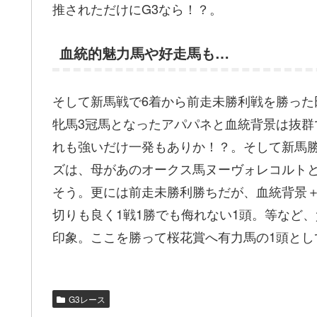
推されただけにG3なら！？。
血統的魅力馬や好走馬も…
そして新馬戦で6着から前走未勝利戦を勝っ
牝馬3冠馬となったアパパネと血統背景は抜
れも強いだけ一発もありか！？。そして新馬勝
ズは、母があのオークス馬ヌーヴォレコルト
そう。更には前走未勝利勝ちだが、血統背景
切りも良く1戦1勝でも侮れない1頭。等など
印象。ここを勝って桜花賞へ有力馬の1頭と
G3レース