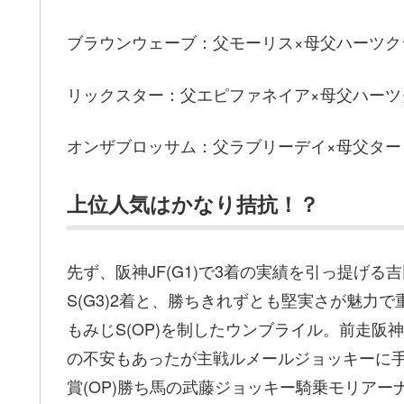
ブラウンウェーブ：父モーリス×母父ハーツク
リックスター：父エピファネイア×母父ハーツク
オンザブロッサム：父ラブリーデイ×母父ター
上位人気はかなり拮抗！？
先ず、阪神JF(G1)で3着の実績を引っ提げる
S(G3)2着と、勝ちきれずとも堅実さが魅力
もみじS(OP)を制したウンブライル。前走阪神
の不安もあったが主戦ルメールジョッキーに
賞(OP)勝ち馬の武藤ジョッキー騎乗モリアーナ