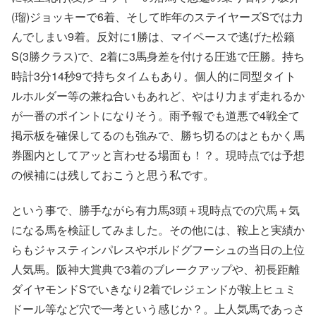
(瑠)ジョッキーで6着、そして昨年のステイヤーズSでは力
んでしまい9着。反対に1勝は、マイペースで逃げた松籟
S(3勝クラス)で、2着に3馬身差を付ける圧逃で圧勝。持ち
時計3分14秒9で持ちタイムもあり。個人的に同型タイト
ルホルダー等の兼ね合いもあれど、やはり力まず走れるか
が一番のポイントになりそう。雨予報でも道悪で4戦全て
掲示板を確保してるのも強みで、勝ち切るのはともかく馬
券圏内としてアッと言わせる場面も！？。現時点では予想
の候補には残しておこうと思う私です。
という事で、勝手ながら有力馬3頭＋現時点での穴馬＋気
になる馬を検証してみました。その他には、鞍上と実績か
らもジャスティンパレスやボルドグフーシュの当日の上位
人気馬。阪神大賞典で3着のブレークアップや、初長距離
ダイヤモンドSでいきなり2着でレジェンドが鞍上ヒュミ
ドール等など穴で一考という感じか？。上人気馬であっさ