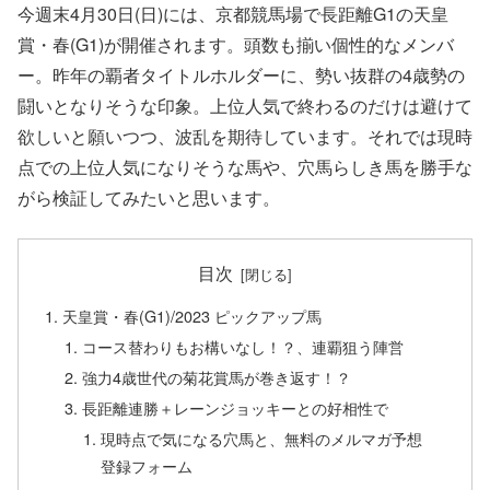
今週末4月30日(日)には、京都競馬場で長距離G1の天皇
賞・春(G1)が開催されます。頭数も揃い個性的なメンバ
ー。昨年の覇者タイトルホルダーに、勢い抜群の4歳勢の
闘いとなりそうな印象。上位人気で終わるのだけは避けて
欲しいと願いつつ、波乱を期待しています。それでは現時
点での上位人気になりそうな馬や、穴馬らしき馬を勝手な
がら検証してみたいと思います。
目次
天皇賞・春(G1)/2023 ピックアップ馬
コース替わりもお構いなし！？、連覇狙う陣営
強力4歳世代の菊花賞馬が巻き返す！？
長距離連勝＋レーンジョッキーとの好相性で
現時点で気になる穴馬と、無料のメルマガ予想
登録フォーム