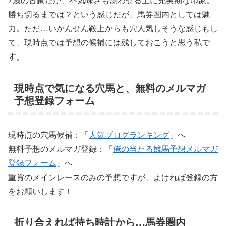
勝ち切るまでは？という感じだが、馬券圏内としては魅
力。ただ…いかんせん鞍上からも穴人気しそうな感じもし
て、現時点では予想の候補には残しておこうと思う私で
す。
現時点で気になる穴馬と、無料のメルマガ
予想登録フォーム
現時点の穴馬候補：「
人気ブログランキング
」へ
無料予想のメルマガ登録：「
俺の当たる競馬予想メルマガ
登録フォーム
」へ
重賞のメインレースのみの予想ですが、よければ登録の方
をお願いします！
折り合えれば持ち時計から…馬券圏内