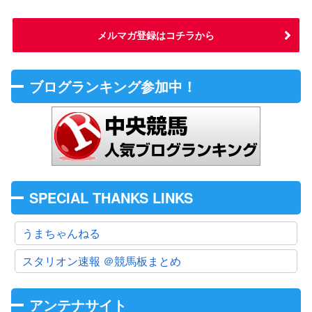
メルマガ登録はコチラから
ブログランキング参加中！
SPECIAL THANKS LINKS
うまちゃんねる
スタリオン速報 ＠競馬板まとめ
アンテナサイト