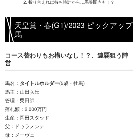
折り合えれば持ち時計から…馬券圏内も！？
天皇賞・春(G1)/2023 ピックアップ
馬
コース替わりもお構いなし！？、連覇狙う陣
営
馬名：
タイトルホルダー
(5歳・牡馬)
馬主：山田弘氏
管理：栗田師
落札額：2,000万円
生産：岡田スタッド
父：ドゥラメンテ
母：メーヴェ