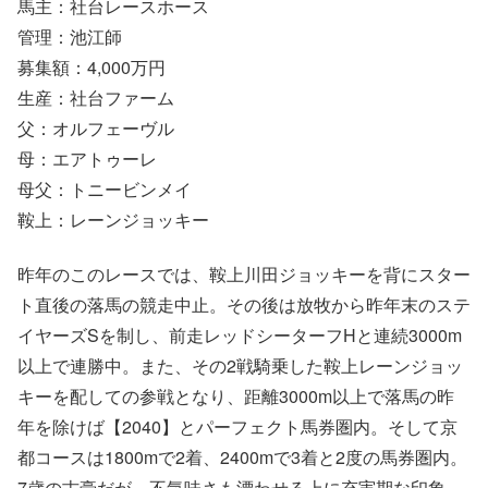
馬主：社台レースホース
管理：池江師
募集額：4,000万円
生産：社台ファーム
父：オルフェーヴル
母：エアトゥーレ
母父：トニービンメイ
鞍上：レーンジョッキー
昨年のこのレースでは、鞍上川田ジョッキーを背にスター
ト直後の落馬の競走中止。その後は放牧から昨年末のステ
イヤーズSを制し、前走レッドシーターフHと連続3000m
以上で連勝中。また、その2戦騎乗した鞍上レーンジョッ
キーを配しての参戦となり、距離3000m以上で落馬の昨
年を除けば【2040】とパーフェクト馬券圏内。そして京
都コースは1800mで2着、2400mで3着と2度の馬券圏内。
7歳の古豪だが、不気味さも漂わせる上に充実期な印象。