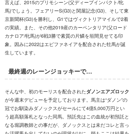
言えば、2015のプリモシーン(父ディープインパクト/牝
馬)でしょう。フェアリーS(G3)と関屋記念(G3)、そして東
京新聞杯(G3)を勝利し、G1ではヴィクトリアマイルで2着
の実績。また、その他2019産のカーペンタリア(父ロード
カナロア/牝馬)が6戦3勝で素質の片鱗を垣間見せてる印
象。因みに2022はエピファネイアを配合された牡馬が誕
生しています。
最終週のレーンジョッキーで…
そんな中、初のモーリスを配合された
ダノンエアズロック
が今週末デビューを予定しております。馬主は“ダノン”の
冠でお馴染みダノックスがセールにて4億5,000万円とい
う超高額落札となった同馬。預託先はこの血統が初預託と
なる堀調教師との事だが、ダノックスとは未だコレと言っ
た活躍馬を出してないのが現状だけに、師もここは結果を