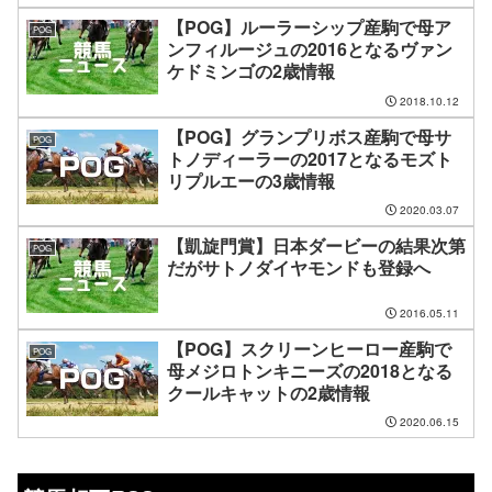
【POG】ルーラーシップ産駒で母ア
POG
ンフィルージュの2016となるヴァン
ケドミンゴの2歳情報
2018.10.12
【POG】グランプリボス産駒で母サ
POG
トノディーラーの2017となるモズト
リプルエーの3歳情報
2020.03.07
【凱旋門賞】日本ダービーの結果次第
POG
だがサトノダイヤモンドも登録へ
2016.05.11
【POG】スクリーンヒーロー産駒で
POG
母メジロトンキニーズの2018となる
クールキャットの2歳情報
2020.06.15