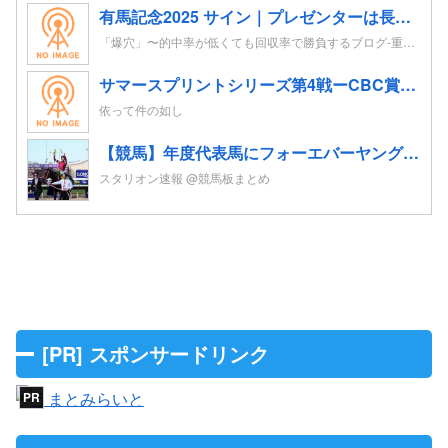
有馬記念2025 サイン｜プレゼンターは長澤まさみ。ポスターはレガレイラ。CMはドラマがテーマ？！
「爆穴」〜的中率が低くても回収率で勝負するブログ-重賞レースの追い切り考察を競馬予想へ-
サマースプリントシリーズ第4戦ーCBC賞他の予想
依って件の如し
【競馬】年度代表馬にフォーエバーヤング 得票率91%と圧倒！4歳以上牡馬、ダートと合わせて三冠
スタリオン速報 @競馬板まとめ
[PR] スポンサードリンク