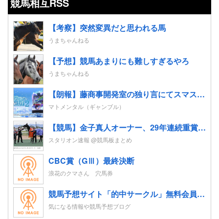
競馬相互RSS
【考察】突然変異だと思われる馬
うまちゃんねる
【予想】競馬あまりにも難しすぎるやろ
うまちゃんねる
【朗報】藤商事開発室の独り言にてスマスロ禁書目録2の「隠しボイス」&amp;「隠し楽曲（telepath/Real）」解放コマンドが公開される！
マトメンタル（ギャンブル）
【競馬】金子真人オーナー、29年連続重賞勝利！初重賞制覇から1年も途切れることなく29年… JRA重賞は122勝目 ネット「すごすぎる」
スタリオン速報 @競馬板まとめ
CBC賞（GⅢ）最終決断
浪花のクマさん 穴馬券
競馬予想サイト「的中サークル」無料会員登録｜初心者も指数とプロ予想で週末レースを攻略
気になる情報や競馬予想ブログ