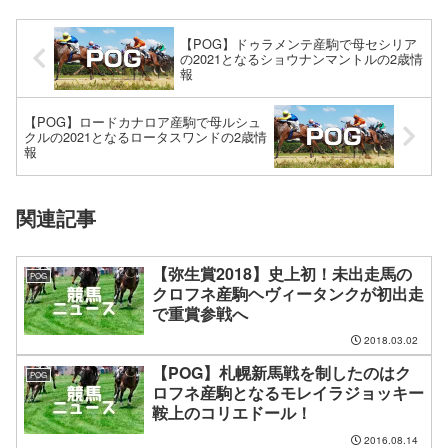
【POG】ドゥラメンテ産駒で母セシリア
の2021となるショウナンマントルの2歳情
報
【POG】ロードカナロア産駒で母ルシュ
クルの2021となるロータスワンドの2歳情
報
関連記事
【弥生賞2018】史上初！未出走馬の
POG
クロフネ産駒ヘヴィータンクが初出走
で重賞参戦へ
2018.03.02
【POG】札幌新馬戦を制したのはク
POG
ロフネ産駒となるモレイラジョッキー
鞍上のコリエドール！
2016.08.14