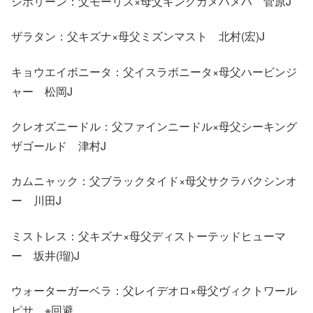
シホリーン：父モーリス×母父キングカメハメハ 菅原J
ザラタン：父キズナ×母父ミズンマスト 北村(宏)J
キョウエイボニータ：父イスラボニータ×母父ハービンジ
ャー 松岡J
クレオズニードル：父ファインニードル×母父シーキング
ザゴールド 津村J
カムニャック：父ブラックタイド×母父サクラバクシンオ
ー 川田J
ミストレス：父キズナ×母父ディストーテッドヒューマ
ー 坂井(瑠)J
ウォーターガーベラ：父レイデオロ×母父ヴィクトワール
ピサ ※回避