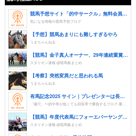
競馬予想サイト「的中サークル」無料会員登録｜初心者も指数とプロ予想で週末レースを攻略
気になる情報や競馬予想ブログ
【予想】競馬あまりにも難しすぎるやろ
うまちゃんねる
【競馬】金子真人オーナー、29年連続重賞勝利！初重賞制覇から1年も途切れることなく29年… JRA重賞は122勝目 ネット「すごすぎる」
スタリオン速報 @競馬板まとめ
【考察】突然変異だと思われる馬
うまちゃんねる
有馬記念2025 サイン｜プレゼンターは長澤まさみ。ポスターはレガレイラ。CMはドラマがテーマ？！
「爆穴」〜的中率が低くても回収率で勝負するブログ-重賞レースの追い切り考察を競馬予想へ-
【競馬】年度代表馬にフォーエバーヤング 得票率91%と圧倒！4歳以上牡馬、ダートと合わせて三冠
スタリオン速報 @競馬板まとめ