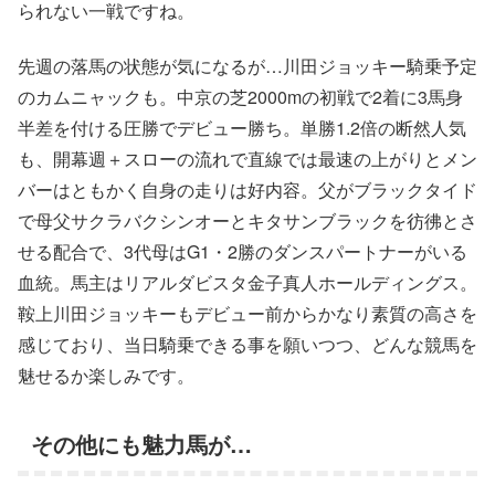
られない一戦ですね。
先週の落馬の状態が気になるが…川田ジョッキー騎乗予定
のカムニャックも。中京の芝2000mの初戦で2着に3馬身
半差を付ける圧勝でデビュー勝ち。単勝1.2倍の断然人気
も、開幕週＋スローの流れで直線では最速の上がりとメン
バーはともかく自身の走りは好内容。父がブラックタイド
で母父サクラバクシンオーとキタサンブラックを彷彿とさ
せる配合で、3代母はG1・2勝のダンスパートナーがいる
血統。馬主はリアルダビスタ金子真人ホールディングス。
鞍上川田ジョッキーもデビュー前からかなり素質の高さを
感じており、当日騎乗できる事を願いつつ、どんな競馬を
魅せるか楽しみです。
その他にも魅力馬が…