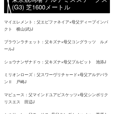
(G3) 芝1600メートル
マイエレメント：父エピファネイア×母父ディープインパ
クト 横山(武)J
ブラウンラチェット：父キズナ×母父コングラッツ ルメ
ールJ
ショウナンザナドゥ：父キズナ×母父プルピット 池添J
ミリオンローズ：父スワーヴリチャード×母父アルデバラ
ンⅡ 戸崎J
マピュース：父マインドユアビスケッツ×母父シンボリク
リスエス 田辺J