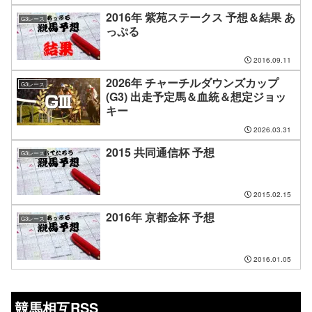
2016年 紫苑ステークス 予想＆結果 あ
G3レース
っぷる
2016.09.11
2026年 チャーチルダウンズカップ
G3レース
(G3) 出走予定馬＆血統＆想定ジョッ
キー
2026.03.31
2015 共同通信杯 予想
G3レース
2015.02.15
2016年 京都金杯 予想
G3レース
2016.01.05
競馬相互RSS