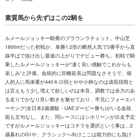
素質馬から先ずはこの2騎を
ルメールジョッキー騎乗のブラウンラチェット。中山芝
1800mだった初戦が、単勝1.2倍の断然人気で3番手から直
線半ばで抜け出し最速の上がりでデビュー勝ち。初戦で騎
乗したルメールジョッキーが“凄く良い感触でこれからも
楽しみ”と評価。血統的に距離延長は問題なさそうで、個
人的人に馬体重が440キロ弱とやや小柄なのは成長段階と
は言えもう少し増えて欲しいのは本音。調教では余力のあ
る走りでかなり良い動きを魅せており、半兄にフォーエバ
ーヤング(全日本2歳優駿・UAEダービー勝ち)がいる血統
面も文句なし。また、同レースにはシホリーンが出走予定
ですがルメールジョッキーはコチラを選択という事は…2
歳暮れのG1や、クラシックへ向けここは能力的にも負け