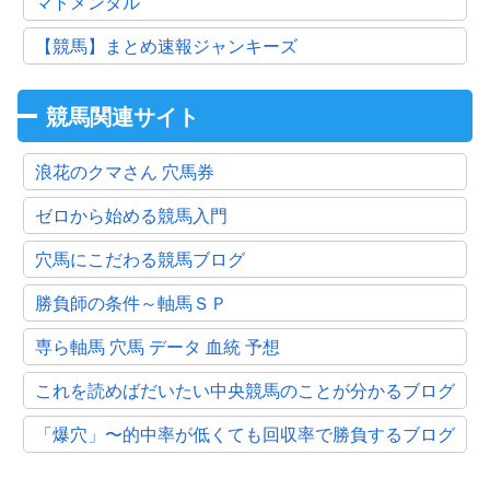
マトメンタル
【競馬】まとめ速報ジャンキーズ
競馬関連サイト
浪花のクマさん 穴馬券
ゼロから始める競馬入門
穴馬にこだわる競馬ブログ
勝負師の条件～軸馬ＳＰ
専ら軸馬 穴馬 データ 血統 予想
これを読めばだいたい中央競馬のことが分かるブログ
「爆穴」〜的中率が低くても回収率で勝負するブログ