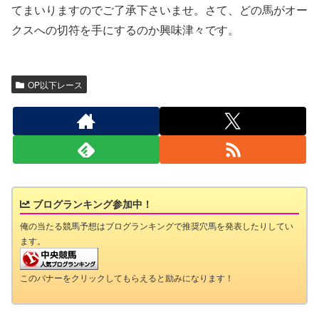
てまいりますのでご了承下さいませ。さて、どの馬がオー
クスへの切符を手にするのか興味津々です。
OP以下レース
ブログランキング参加中！
俺の当たる競馬予想はブログランキングで推奨穴馬を発表したりしてい
ます。
このバナーをクリックしてもらえると励みになります！