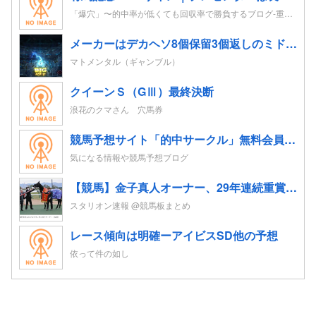
「爆穴」〜的中率が低くても回収率で勝負するブログ-重賞レースの追い切り考察を競馬予想へ-
メーカーはデカヘソ8個保留3個返しのミドル機を出せよ！！！！
マトメンタル（ギャンブル）
クイーンＳ（GⅢ）最終決断
浪花のクマさん 穴馬券
競馬予想サイト「的中サークル」無料会員登録｜初心者も指数とプロ予想で週末レースを攻略
気になる情報や競馬予想ブログ
【競馬】金子真人オーナー、29年連続重賞勝利！初重賞制覇から1年も途切れることなく29年… JRA重賞は122勝目 ネット「すごすぎる」
スタリオン速報 @競馬板まとめ
レース傾向は明確ーアイビスSD他の予想
依って件の如し