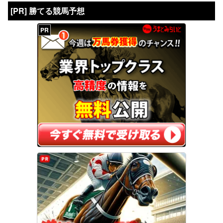
[PR] 勝てる競馬予想