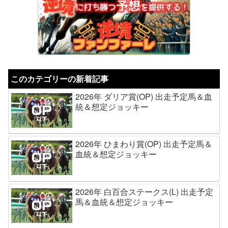
このカテゴリーの新着記事
2026年 ダリア賞(OP) 出走予定馬＆血
統＆想定ジョッキー
2026年 ひまわり賞(OP) 出走予定馬＆
血統＆想定ジョッキー
2026年 白百合ステークス(L) 出走予定
馬＆血統＆想定ジョッキー