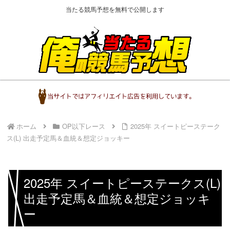
当たる競馬予想を無料で公開します
ホーム
OP以下レース
2025年 スイートピーステーク
ス(L) 出走予定馬＆血統＆想定ジョッキー
2025年 スイートピーステークス(L)
出走予定馬＆血統＆想定ジョッキ
ー