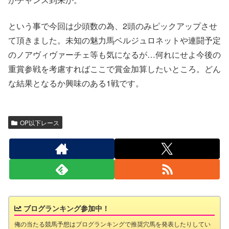
という事で今回は少頭数の為、2頭のみピックアップさせ
て頂きました。未知の魅力馬ベルジュロネットや連闘予定
のノアヴィヴァーチェ等も気になるが…何れにせよ今後の
重賞参戦を考慮すればここで賞金加算したいところ。どん
な結果となるか興味のある1戦です。
OP以下レース
ブログランキング参加中！
俺の当たる競馬予想はブログランキングで推奨穴馬を発表したりしてい