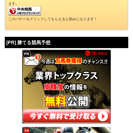
ます。
このバナーをクリックしてもらえると励みになります！
[PR] 勝てる競馬予想