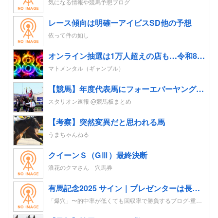
気になる情報や競馬予想ブログ
レース傾向は明確ーアイビスSD他の予想
依って件の如し
オンライン抽選は1万人超えの店も…令和8年8月8日が来る・・・！！
マトメンタル（ギャンブル）
【競馬】年度代表馬にフォーエバーヤング 得票率91%と圧倒！4歳以上牡馬、ダートと合わせて三冠
スタリオン速報 @競馬板まとめ
【考察】突然変異だと思われる馬
うまちゃんねる
クイーンＳ（GⅢ）最終決断
浪花のクマさん 穴馬券
有馬記念2025 サイン｜プレゼンターは長澤まさみ。ポスターはレガレイラ。CMはドラマがテーマ？！
「爆穴」〜的中率が低くても回収率で勝負するブログ-重賞レースの追い切り考察を競馬予想へ-