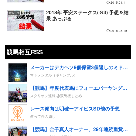
2015.01.11
2018年 平安ステークス(Ｇ3) 予想＆結
G3レース
果 あっぷる
2018.05.19
競馬相互RSS
メーカーはデカヘソ8個保留3個返しのミドル機を出せよ！！！！
マトメンタル（ギャンブル）
【競馬】年度代表馬にフォーエバーヤング 得票率91%と圧倒！4歳以上牡馬、ダートと合わせて三冠
スタリオン速報 @競馬板まとめ
レース傾向は明確ーアイビスSD他の予想
依って件の如し
【競馬】金子真人オーナー、29年連続重賞勝利！初重賞制覇から1年も途切れることなく29年… JRA重賞は122勝目 ネット「すごすぎる」