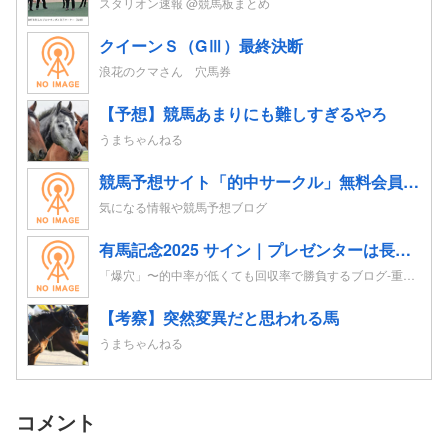
スタリオン速報 @競馬板まとめ
クイーンＳ（GⅢ）最終決断
浪花のクマさん 穴馬券
【予想】競馬あまりにも難しすぎるやろ
うまちゃんねる
競馬予想サイト「的中サークル」無料会員登録｜初心者も指数とプロ予想で週末レースを攻略
気になる情報や競馬予想ブログ
有馬記念2025 サイン｜プレゼンターは長澤まさみ。ポスターはレガレイラ。CMはドラマがテーマ？！
「爆穴」〜的中率が低くても回収率で勝負するブログ-重賞レースの追い切り考察を競馬予想へ-
【考察】突然変異だと思われる馬
うまちゃんねる
コメント