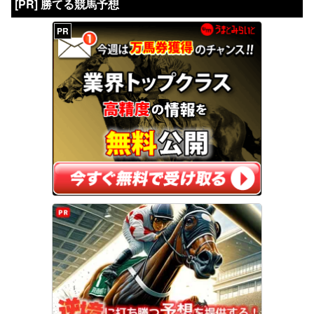
[PR] 勝てる競馬予想