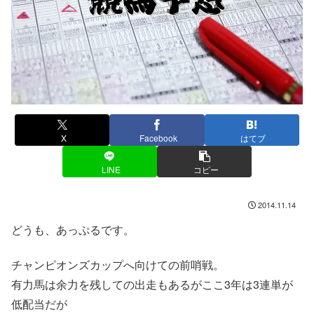
X
Facebook
はてブ
LINE
コピー
2014.11.14
どうも、あっぷるです。
チャンピオンズカップへ向けての前哨戦。
有力馬は余力を残しての出走もあるがここ3年は3連単が
低配当だが