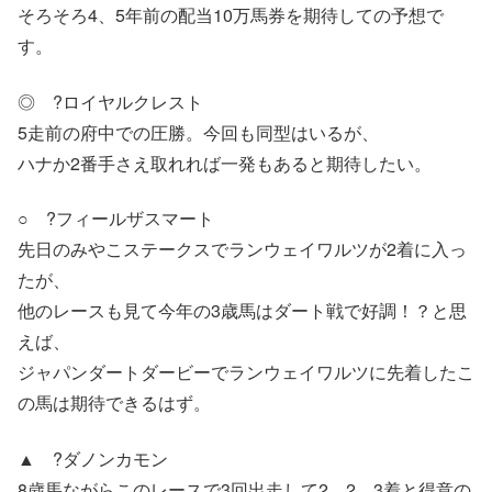
そろそろ4、5年前の配当10万馬券を期待しての予想で
す。
◎ ?ロイヤルクレスト
5走前の府中での圧勝。今回も同型はいるが、
ハナか2番手さえ取れれば一発もあると期待したい。
○ ?フィールザスマート
先日のみやこステークスでランウェイワルツが2着に入っ
たが、
他のレースも見て今年の3歳馬はダート戦で好調！？と思
えば、
ジャパンダートダービーでランウェイワルツに先着したこ
の馬は期待できるはず。
▲ ?ダノンカモン
8歳馬ながらこのレースで3回出走して2、2、3着と得意の