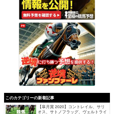
このカテゴリーの新着記事
【皐月賞 2020】コントレイル、サリ
オス、サトノフラッグ、ヴェルトライ