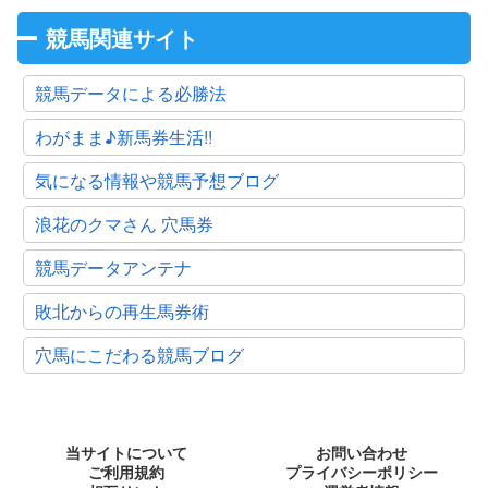
競馬関連サイト
競馬データによる必勝法
わがまま♪新馬券生活!!
気になる情報や競馬予想ブログ
浪花のクマさん 穴馬券
競馬データアンテナ
敗北からの再生馬券術
穴馬にこだわる競馬ブログ
当サイトについて
お問い合わせ
ご利用規約
プライバシーポリシー