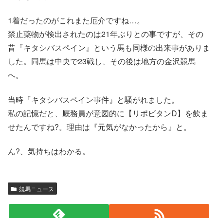
1着だったのがこれまた厄介ですね…。
禁止薬物が検出されたのは21年ぶりとの事ですが、その
昔『キタシバスペイン』という馬も同様の出来事がありま
した。同馬は中央で23戦し、その後は地方の金沢競馬
へ。
当時『キタシバスペイン事件』と騒がれました。
私の記憶だと、厩務員が意図的に【リポビタンD】を飲ま
せたんですね?。理由は『元気がなかったから』と。
ん?、気持ちはわかる。
競馬ニュース