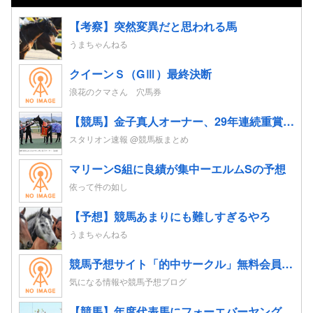
【考察】突然変異だと思われる馬
うまちゃんねる
クイーンＳ（GⅢ）最終決断
浪花のクマさん 穴馬券
【競馬】金子真人オーナー、29年連続重賞勝利！初重賞制覇から1年も途切れることなく29年… JRA重賞は122勝目 ネット「すごすぎる」
スタリオン速報 @競馬板まとめ
マリーンS組に良績が集中ーエルムSの予想
依って件の如し
【予想】競馬あまりにも難しすぎるやろ
うまちゃんねる
競馬予想サイト「的中サークル」無料会員登録｜初心者も指数とプロ予想で週末レースを攻略
気になる情報や競馬予想ブログ
【競馬】年度代表馬にフォーエバーヤング 得票率91%と圧倒！4歳以上牡馬、ダートと合わせて三冠