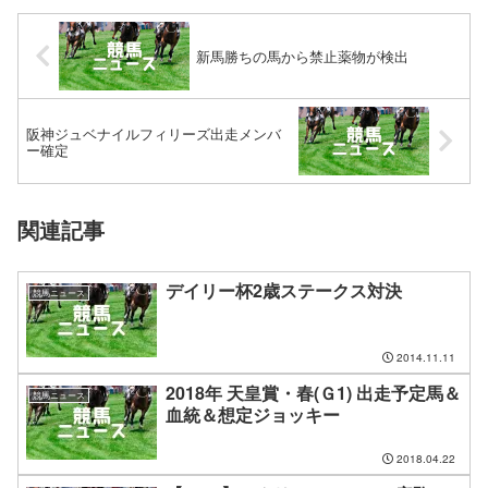
新馬勝ちの馬から禁止薬物が検出
阪神ジュベナイルフィリーズ出走メンバ
ー確定
関連記事
デイリー杯2歳ステークス対決
競馬ニュース
2014.11.11
2018年 天皇賞・春(Ｇ1) 出走予定馬＆
競馬ニュース
血統＆想定ジョッキー
2018.04.22