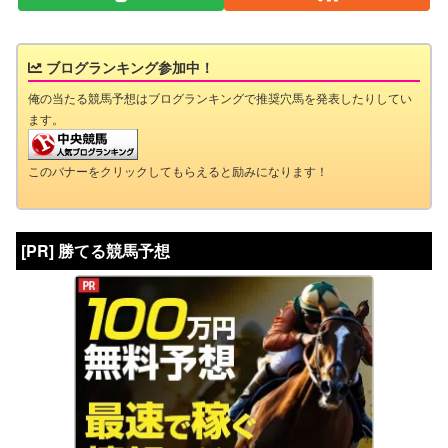
ブログランキング参加中！
俺の当たる競馬予想はブログランキングで推奨穴馬を発表したりしてい
ます。
このバナーをクリックしてもらえると励みになります！
[PR] 勝てる競馬予想