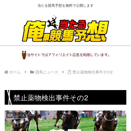
当たる競馬予想を無料で公開します
ホーム
競馬ニュース
禁止薬物検出事件その2
禁止薬物検出事件その2
競馬ニュース