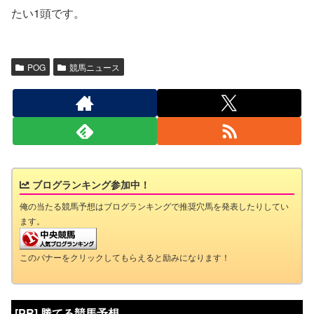
たい1頭です。
POG
競馬ニュース
ブログランキング参加中！
俺の当たる競馬予想はブログランキングで推奨穴馬を発表したりしてい
ます。
このバナーをクリックしてもらえると励みになります！
[PR] 勝てる競馬予想