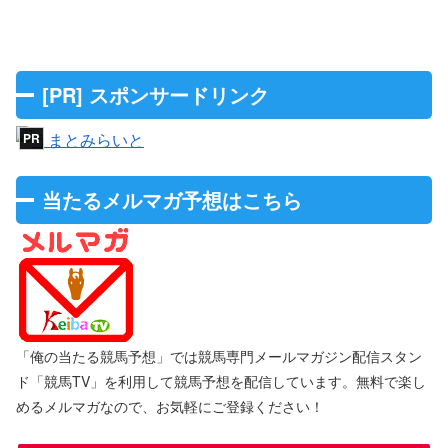
[PR] スポンサードリンク
当たるメルマガ予想はこちら
「俺の当たる競馬予想」では競馬専門メールマガジン配信スタン
ド「競馬TV」を利用して競馬予想を配信しています。無料で楽し
めるメルマガなので、お気軽にご登録ください！