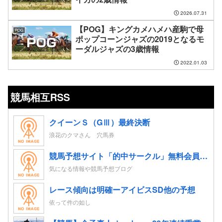
2026.07.31
【POG】キングカメハメハ産駒で母
POG
ポップコーンジャズの2019となるモ
ーダルジャズの3歳情報
2022.01.03
競馬相互RSS
クイーンＳ（GⅢ）最終決断
浪花のクマさん 穴馬券
競馬予想サイト「的中サークル」無料会員登録｜初心者も指数とプロ予想で週末レースを攻略
気になる情報や競馬予想ブログ
レース傾向は明確ーアイビスSD他の予想
依って件の如し