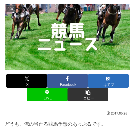
POG
X
Facebook
はてブ
LINE
コピー
2017.05.25
どうも、俺の当たる競馬予想のあっぷるです。