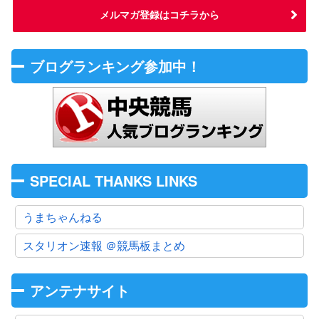
メルマガ登録はコチラから
ブログランキング参加中！
SPECIAL THANKS LINKS
うまちゃんねる
スタリオン速報 ＠競馬板まとめ
アンテナサイト