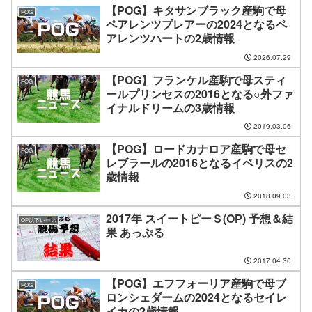
【POG】キタサンブラック産駒で母
POG
ペアレンツプレアーの2024となるペ
アレンツハートの2歳情報
2026.07.29
【POG】フランケル産駒で母スティ
POG
ールプリンセスの2016となる○外ファ
イナルドリームの3歳情報
2019.03.06
【POG】ロードカナロア産駒で母セ
POG
レブラールの2016となるイベリスの2
歳情報
2018.09.03
2017年 スイートピーＳ(OP) 予想＆結
OP以下レース
果 あっぷる
2017.04.30
【POG】エフフォーリア産駒で母ブ
POG
ロンシェダームの2024となるセイレ
イカの2歳情報