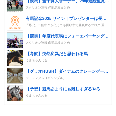
【競馬】金子真人オーナー、29年連続重賞勝利！初重賞制覇から1年も途切れることなく29年… JRA重賞は122勝目 ネット「すごすぎる」
スタリオン速報 @競馬板まとめ
有馬記念2025 サイン｜プレゼンターは長澤まさみ。ポスターはレガレイラ。CMはドラマがテーマ？！
「爆穴」〜的中率が低くても回収率で勝負するブログ-重賞レースの追い切り考察を競馬予想へ-
【競馬】年度代表馬にフォーエバーヤング 得票率91%と圧倒！4歳以上牡馬、ダートと合わせて三冠
スタリオン速報 @競馬板まとめ
【考察】突然変異だと思われる馬
うまちゃんねる
【グラオRUSH】ダイナムのクレーンゲーム店、今月2店舗目が富山県にグランドオープン決定
マトメンタル（ギャンブル）
【予想】競馬あまりにも難しすぎるやろ
うまちゃんねる