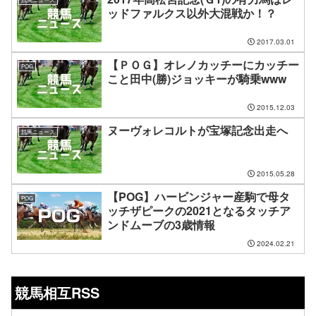
ッドファルクス以外大混戦か！？
2017.03.01
【ＰＯＧ】オレノカッチーにカッチー
POG
こと田中(勝)ジョッキーが騎乗www
2015.12.03
ヌーヴォレコルトが宝塚記念出走へ
競馬ニュース
2015.05.28
【POG】ハービンジャー産駒で母タ
POG
ッチザピークの2021となるタッチア
ンドムーブの3歳情報
2024.02.21
競馬相互RSS