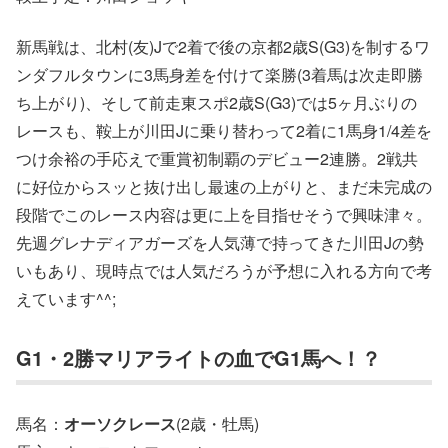
新馬戦は、北村(友)Jで2着で後の京都2歳S(G3)を制するワ
ンダフルタウンに3馬身差を付けて楽勝(3着馬は次走即勝
ち上がり)、そして前走東スポ2歳S(G3)では5ヶ月ぶりの
レースも、鞍上が川田Jに乗り替わって2着に1馬身1/4差を
つけ余裕の手応えで重賞初制覇のデビュー2連勝。2戦共
に好位からスッと抜け出し最速の上がりと、まだ未完成の
段階でこのレース内容は更に上を目指せそうで興味津々。
先週グレナディアガーズを人気薄で持ってきた川田Jの勢
いもあり、現時点では人気だろうが予想に入れる方向で考
えています^^;
G1・2勝マリアライトの血でG1馬へ！？
馬名：
オーソクレース
(2歳・牡馬)