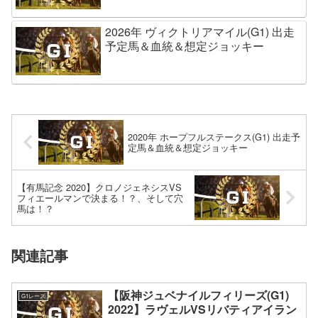
2026年 ヴィクトリアマイル(G1) 出走
予定馬＆血統＆想定ジョッキー
2020年 ホープフルステークス(G1) 出走予
定馬＆血統＆想定ジョッキー
【有馬記念 2020】クロノジェネシスVS
フィエールマンで決まる！？、そして穴
馬は！？
関連記事
【阪神ジュベナイルフィリーズ(G1)
G1レース
2022】ラヴェルVSリバティアイラン