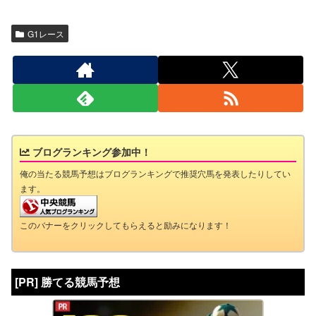
G1レース
ブログランキング参加中！
俺の当たる競馬予想はブログランキングで推奨穴馬を発表したりしてい
ます。
このバナーをクリックしてもらえると励みになります！
[PR] 勝てる競馬予想