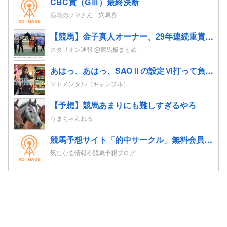
CBC賞（GⅢ）最終決断
浪花のクマさん 穴馬券
【競馬】金子真人オーナー、29年連続重賞勝利！初重賞制覇から1年も途切れることなく29年… JRA重賞は122勝目 ネット「すごすぎる」
スタリオン速報 @競馬板まとめ
あはっ、あはっ、SAOⅡの設定Ⅵ打って負けちゃった…
マトメンタル（ギャンブル）
【予想】競馬あまりにも難しすぎるやろ
うまちゃんねる
競馬予想サイト「的中サークル」無料会員登録｜初心者も指数とプロ予想で週末レースを攻略
気になる情報や競馬予想ブログ