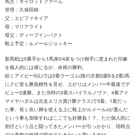
馬主：キャロットファーム
管理：久保田師
父：エピファネイア
母：マリアライト
母父：ディープインパクト
鞍上予定：ルメールジョッキー
新馬戦は5番手から1馬身3/4差をつけ相手に恵まれた印象
を個人的には感じるが、余裕の勝利。
続くアイビーS(L)では2着ラーゴム(後の京都2歳Sを2着)馬
にクビ差も勝負根性を見せ、上がりはメンバー中最速でデ
ビュー2連勝。また当時の3着スパイラルノヴァ、4着アド
マイヤハダルは次走エリカ賞(1勝クラス)で3着、1着だっ
た事、長く良い脚を使える上に鞍上がルメールJが選んだ
という事も加味すればここでも好勝負！？。ただ個人的に
初仔という点と闘ってきたメンバーが引っかかり、現時点
では予想の候補で留めておきたいと思います^^;