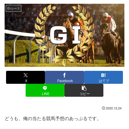
G1レース
X
Facebook
はてブ
LINE
コピー
2020.12.24
どうも、俺の当たる競馬予想のあっぷるです。