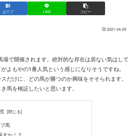
はてブ
LINE
コピー
2021.04.29
。
競馬場で開催されます。絶対的な存在は居ない気はして
ンドがよもやの1番人気という感じになりそうですね。
ースだけに、どの馬が勝つのか興味をそそられます。
しき馬を検証したいと思います。
次
ップ馬
返すか！？