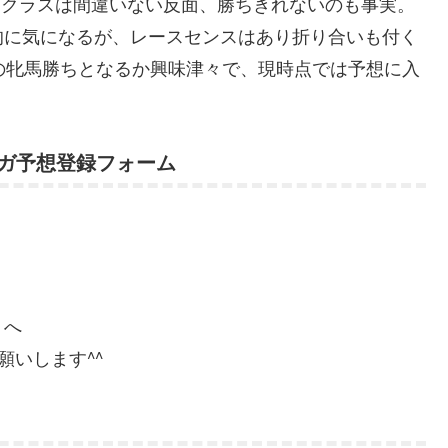
プクラスは間違いない反面、勝ちきれないのも事実。
的に気になるが、レースセンスはあり折り合いも付く
の牝馬勝ちとなるか興味津々で、現時点では予想に入
ガ予想登録フォーム
」へ
願いします^^