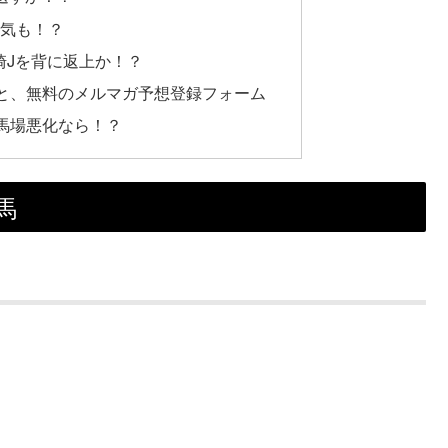
人気も！？
崎Jを背に返上か！？
と、無料のメルマガ予想登録フォーム
馬場悪化なら！？
馬
？