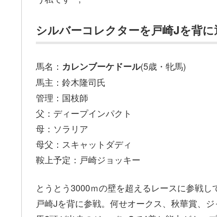
シルバーコレクターを戸崎Jを背に
馬名：
(5歳・牝馬)
カレンブーケドール
馬主：鈴木隆司氏
管理：国枝師
父：ディープインパクト
母：ソラリア
母父：スキャットダディ
鞍上予定：戸崎ジョッキー
とうとう3000ｍの壁を超えるレースに参戦し
戸崎Jを背に参戦。何せオークス、秋華賞、ジ