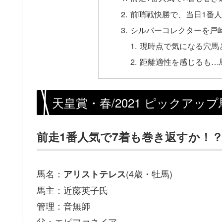
前哨戦快勝で、当日1番
シルバーコレクターを戸
現時点で気になる穴馬
距離適性を感じるも…
天皇賞・春/2021 ピックアップ
前走1番人気で7着も巻き返すか！
馬名：
(4歳・牡馬)
アリストテレス
馬主：近藤英子氏
管理：音無師
父：エピファネイア