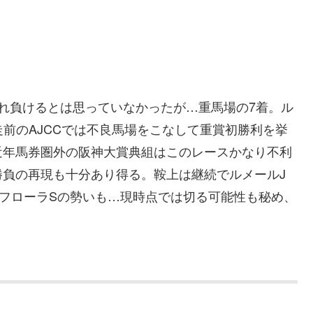
され負けるとは思っていなかったが…重馬場の7着。ル
走前のAJCCでは不良馬場をこなして重賞初勝利を挙
近年馬券圏外の阪神大賞典組はこのレースかなり不利
負の再現も十分あり得る。鞍上は継続でルメールJ
フローラSの勢いも…現時点では切る可能性も秘め、