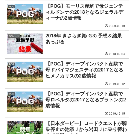
【POG】モーリス産駒で母ジェンテ
POG
ィルドンナの2018となるジェラルデ
ィーナの2歳情報
2020.09.10
2018年 きさらぎ賞(Ｇ3) 予想＆結果
G3レース
あっぷる
2018.02.04
【POG】ディープインパクト産駒で
POG
母ドバイマジェスティの2017となる
ヒメノカリスの2歳情報
2019.09.12
【POG】ディープインパクト産駒で
POG
母ロベルタの2017となるプラトンの2
歳情報
2019.12.15
【日本ダービー】ロードクエストが騎
POG
乗停止の池添Ｊから岩田Ｊに乗り替わ