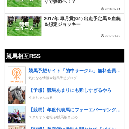
りで参戦へ！？
2016.05.24
2017年 皐月賞(G1) 出走予定馬＆血統
POG
＆想定ジョッキー
2017.04.09
競馬相互RSS
競馬予想サイト「的中サークル」無料会員登録｜初心者も指数とプロ予想で週末レースを攻略
気になる情報や競馬予想ブログ
【予想】競馬あまりにも難しすぎるやろ
うまちゃんねる
【競馬】年度代表馬にフォーエバーヤング 得票率91%と圧倒！4歳以上牡馬、ダートと合わせて三冠
スタリオン速報 @競馬板まとめ