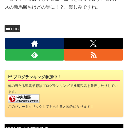
スの新馬勝ちはどの馬に！？、楽しみですね。
POG
ブログランキング参加中！
俺の当たる競馬予想はブログランキングで推奨穴馬を発表したりしてい
ます。
このバナーをクリックしてもらえると励みになります！