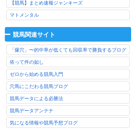
【競馬】まとめ速報ジャンキーズ
マトメンタル
競馬関連サイト
「爆穴」〜的中率が低くても回収率で勝負するブログ
依って件の如し
ゼロから始める競馬入門
穴馬にこだわる競馬ブログ
競馬データによる必勝法
競馬データアンテナ
気になる情報や競馬予想ブログ