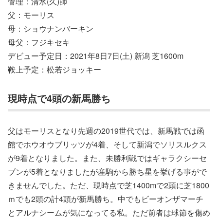
管理：清水(久)師
父：モーリス
母：ショウナンバーキン
母父：フジキセキ
デビュー予定日：2021年8日7日(土) 新潟 芝1600m
鞍上予定：松若ジョッキー
現時点で4頭の新馬勝ち
父はモーリスとなり先週の2019世代では、新馬戦では函
館でホウオウブリッツが4着、そして新潟でソリスルクス
が9着となりました。また、未勝利戦ではギャラクシーセ
ブンが5着となりましたが産駒から勝ち星を挙げる事がで
きませんでした。ただ、現時点で芝1400mで2頭に芝1800
ｍでも2頭の計4頭が新馬勝ち。中でもビーオンザマーチ
とアルナシームが気になってる私。ただ前者は球節を傷め