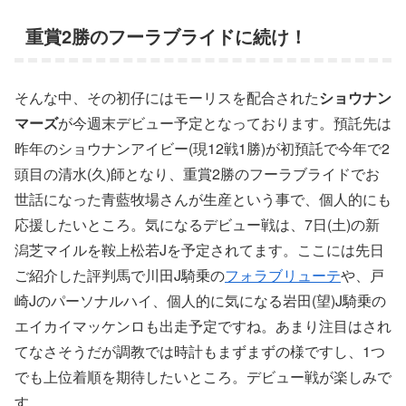
重賞2勝のフーラブライドに続け！
そんな中、その初仔にはモーリスを配合された
ショウナン
マーズ
が今週末デビュー予定となっております。預託先は
昨年のショウナンアイビー(現12戦1勝)が初預託で今年で2
頭目の清水(久)師となり、重賞2勝のフーラブライドでお
世話になった青藍牧場さんが生産という事で、個人的にも
応援したいところ。気になるデビュー戦は、7日(土)の新
潟芝マイルを鞍上松若Jを予定されてます。ここには先日
ご紹介した評判馬で川田J騎乗の
フォラブリューテ
や、戸
崎Jのパーソナルハイ、個人的に気になる岩田(望)J騎乗の
エイカイマッケンロも出走予定ですね。あまり注目はされ
てなさそうだが調教では時計もまずまずの様ですし、1つ
でも上位着順を期待したいところ。デビュー戦が楽しみで
す。