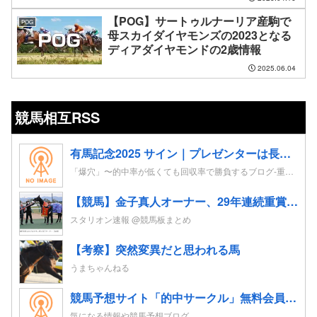
【POG】サートゥルナーリア産駒で
POG
母スカイダイヤモンズの2023となる
ディアダイヤモンドの2歳情報
2025.06.04
競馬相互RSS
有馬記念2025 サイン｜プレゼンターは長澤まさみ。ポスターはレガレイラ。CMはドラマがテーマ？！
「爆穴」〜的中率が低くても回収率で勝負するブログ-重賞レースの追い切り考察を競馬予想へ-
【競馬】金子真人オーナー、29年連続重賞勝利！初重賞制覇から1年も途切れることなく29年… JRA重賞は122勝目 ネット「すごすぎる」
スタリオン速報 @競馬板まとめ
【考察】突然変異だと思われる馬
うまちゃんねる
競馬予想サイト「的中サークル」無料会員登録｜初心者も指数とプロ予想で週末レースを攻略
気になる情報や競馬予想ブログ