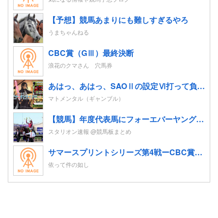
【予想】競馬あまりにも難しすぎるやろ
うまちゃんねる
CBC賞（GⅢ）最終決断
浪花のクマさん 穴馬券
あはっ、あはっ、SAOⅡの設定Ⅵ打って負けちゃった…
マトメンタル（ギャンブル）
【競馬】年度代表馬にフォーエバーヤング 得票率91%と圧倒！4歳以上牡馬、ダートと合わせて三冠
スタリオン速報 @競馬板まとめ
サマースプリントシリーズ第4戦ーCBC賞他の予想
依って件の如し