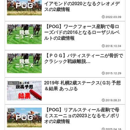
イアモンドの2020となるクレオメデ
スの2歳情報
2022.03.09
【POG】ワークフォース産駒で母ロ
POG
ーズバドの2016となるローザジルベ
ルトの2歳情報
2018.10.04
【ＰＯＧ】バティスティーニが骨折で
POG
クラシック戦線離脱…
2015.12.29
2019年 札幌2歳ステークス(Ｇ3) 予想
G3レース
＆結果 あっぷる
2019.08.31
【POG】リアルスティール産駒で母
POG
ミスエーニョの2023となるモノポリ
オの2歳情報
2025.04.16