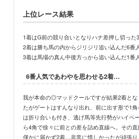
上位レース結果
1着はG前の競り合いとなりハナ差押し切った
2着は勝ち馬の内からジリジリ追い込んだ6番
3着は馬場の真ん中後方っから追い込んだ1番
6番人気であわやを思わせる2着…
我が本命の◎マッドクールですが結果2着とな
たがゲートはすんなり出れ、前に出す形で1角
は折り合いも付き、逃げ馬等先行勢がハイペ
ら4角で徐々に前との差を詰め直線へ。その
僅かに届かず2着…非常に惜しかったが頑張り