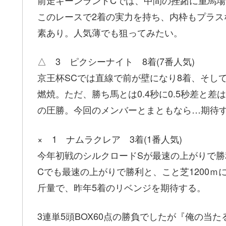
前走キーンランドCでは、中間の挫跖に重馬場
このレースで2着の実力を持ち、内枠もプラス
素あり。人気薄でも狙ってみたい。
△ 3 ピクシーナイト 8着(7番人気)
京王杯SCでは直線で前が壁になり8着、そし
燃焼。ただ、勝ち馬とは0.4秒に0.5秒差と差
の圧勝。今回のメンバーとまともなら…期待
× 1 ナムラクレア 3着(1番人気)
今年初戦のシルクロードSが最速の上がりで勝
Cでも最速の上がりで勝利と、こと芝1200ｍ
斤量で、昨年5着のリベンジを期待する。
3連単5頭BOX60点の勝負でしたが『俺の当