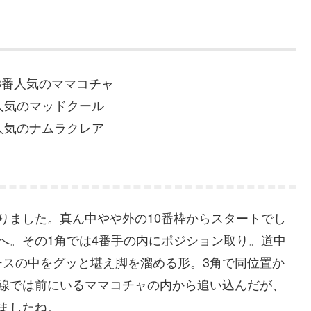
3番人気のママコチャ
人気のマッドクール
人気のナムラクレア
りました。真ん中やや外の10番枠からスタートでし
へ。その1角では4番手の内にポジション取り。道中
ースの中をグッと堪え脚を溜める形。3角で同位置か
直線では前にいるママコチャの内から追い込んだが、
ましたね。