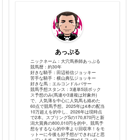
あっぷる
ニックネーム：大穴馬券師あっぷる
競馬暦：約30年
好きな騎手：田辺裕信ジョッキー
苦手な騎手：横山典弘ジョッキー
好きな馬：エルコンドルパサー
競馬予想スタンス：3連単5頭ボック
ス予想のみ(馬連や3連複は対象外)
で、人気薄を中心に人気馬も絡めた
60点で競馬予想。2025年は4本の配当
10万超えを的中し、2026年は現時点
で2本。スプリングSの170,870円と新
潟大賞典の800,010円を的中。競馬予
想をするなら的中率より回収率！をモ
ットーに今後も好予想ができればと思
っています。X(旧Twitter)をフォロ