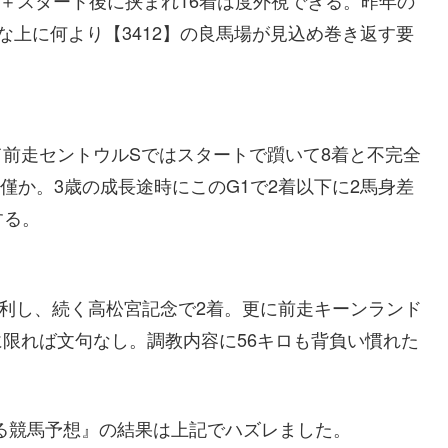
＋スタート後に挟まれ16着は度外視できる。昨年の
な上に何より【3412】の良馬場が見込め巻き返す要
て前走セントウルSではスタートで躓いて8着と不完全
は僅か。3歳の成長途時にこのG1で2着以下に2馬身差
する。
利し、続く高松宮記念で2着。更に前走キーンランド
に限れば文句なし。調教内容に56キロも背負い慣れた
たる競馬予想』の結果は上記でハズレました。