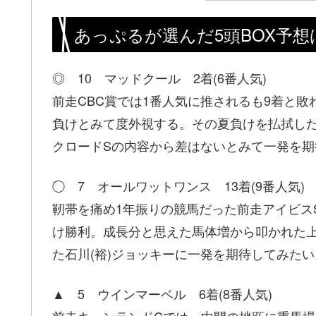
あっぷるが選んだ5頭BOX予想
◎ 10 マッドクール 2着(6番人気)
前走CBC賞では1番人気に推されるも9着と敗
負けとみて度外視する。その夏負けを払拭し
クロードSの内容から差はないとみて一発を期
◯ 7 オールワットワンス 13着(9番人気)
靭帯を痛め1年振りの競馬だった前走アイビスS
け勝利。成長分と思えた馬体増から叩かれた上
た石川(裕)ジョッキーに一発を期待してみたい
▲ 5 ウインマーベル 6着(8番人気)