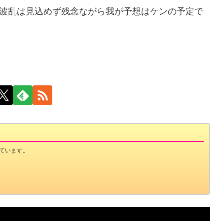
大波乱は見込めず残念ながら我が予想はケンの予定で
ています。