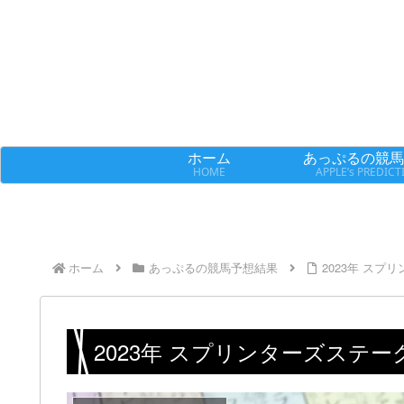
ホーム
あっぷるの競馬
HOME
APPLE’s PREDICT
ホーム
あっぷるの競馬予想結果
2023年 スプ
2023年 スプリンターズステー