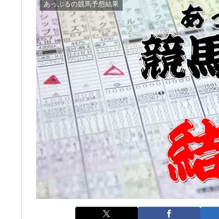
あっぷるの競馬予想結果