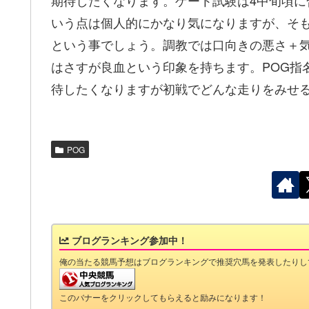
いう点は個人的にかなり気になりますが、そ
という事でしょう。調教では口向きの悪さ＋
はさすが良血という印象を持ちます。POG指
待したくなりますが初戦でどんな走りをみせ
POG
ブログランキング参加中！
俺の当たる競馬予想はブログランキングで推奨穴馬を発表したりし
このバナーをクリックしてもらえると励みになります！