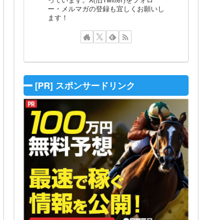
ー・メルマガの登録も宜しくお願いし
ます！
[PR] スポンサードリンク