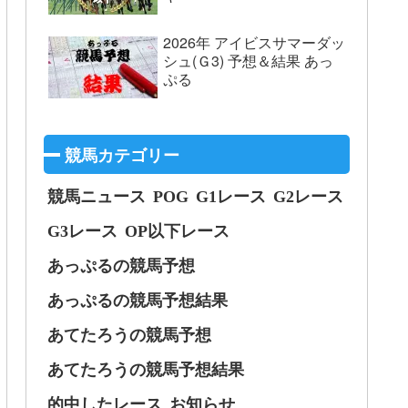
2026年 アイビスサマーダッ
シュ(Ｇ3) 予想＆結果 あっ
ぷる
競馬カテゴリー
競馬ニュース
POG
G1レース
G2レース
G3レース
OP以下レース
あっぷるの競馬予想
あっぷるの競馬予想結果
あてたろうの競馬予想
あてたろうの競馬予想結果
的中したレース
お知らせ