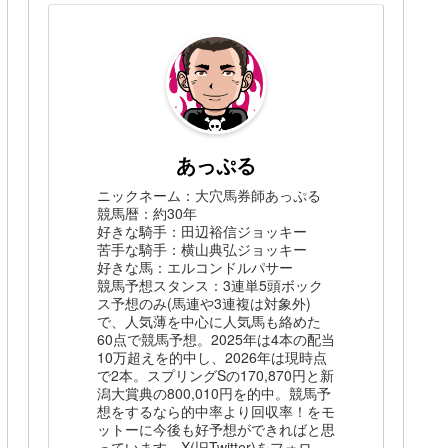
あっぷる
ニックネーム：大穴馬券師あっぷる
競馬暦：約30年
好きな騎手：田辺裕信ジョッキー
苦手な騎手：横山典弘ジョッキー
好きな馬：エルコンドルパサー
競馬予想スタンス：3連単5頭ボック
ス予想のみ(馬連や3連複は対象外)
で、人気薄を中心に人気馬も絡めた
60点で競馬予想。2025年は4本の配当
10万超えを的中し、2026年は現時点
で2本。スプリングSの170,870円と新
潟大賞典の800,010円を的中。競馬予
想をするなら的中率より回収率！をモ
ットーに今後も好予想ができればと思
っています。X(旧Twitter)をフォロ