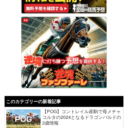
このカテゴリーの新着記事
【POG】コントレイル産駒で母メチャ
コルタの2024となるドラゴンバルドの
2歳情報