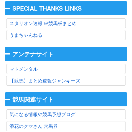
SPECIAL THANKS LINKS
スタリオン速報 ＠競馬板まとめ
うまちゃんねる
アンテナサイト
マトメンタル
【競馬】まとめ速報ジャンキーズ
競馬関連サイト
気になる情報や競馬予想ブログ
浪花のクマさん 穴馬券