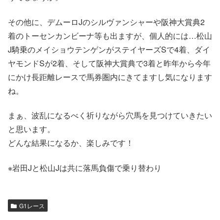
その他に、デムーロJのシルヴァンシャーや阪神大賞典2
着のトーセンカンビーナ等も出ますが、個人的には…松山
J騎乗のメイショウテンゲンがステイヤーズSで4着、ダイ
ヤモンドSが2着、そして阪神大賞典で3着と昨年から今年
にかけ長距離レースで馬券圏内にきてますし気になります
ね。
まぁ、波乱になるべく祈りながら穴馬を見つけていきたい
と思います。
どんな結果になるか、楽しみです！
※岩田Jと松山Jは共に落馬負傷で乗り替わり
G1レース