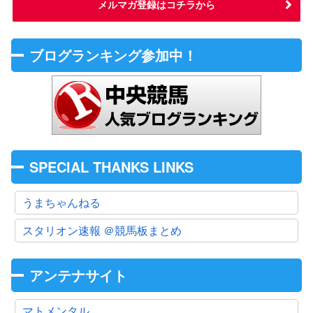
メルマガ登録はコチラから
ブログランキング参加中！
SPECIAL THANKS LINKS
うまちゃんねる
スタリオン速報 ＠競馬板まとめ
アンテナサイト
マトメンタル