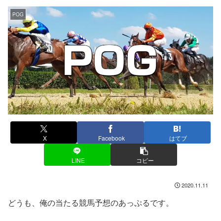
POG
X
Facebook
はてブ
LINE
コピー
2020.11.11
どうも、俺の当たる競馬予想のあっぷるです。