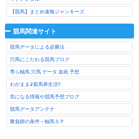
【競馬】まとめ速報ジャンキーズ
競馬関連サイト
競馬データによる必勝法
穴馬にこだわる競馬ブログ
専ら軸馬 穴馬 データ 血統 予想
わがまま♪新馬券生活!!
気になる情報や競馬予想ブログ
競馬データアンテナ
勝負師の条件～軸馬ＳＰ