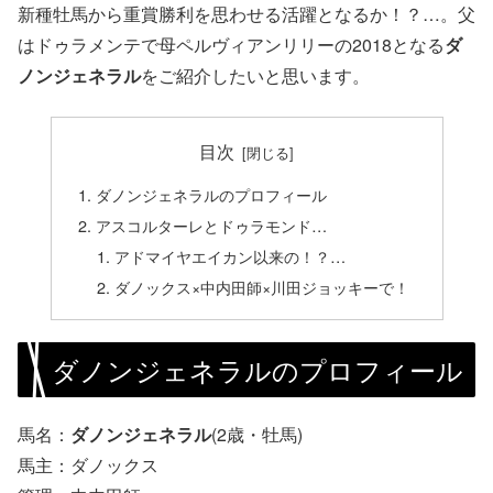
新種牡馬から重賞勝利を思わせる活躍となるか！？…。父
はドゥラメンテで母ペルヴィアンリリーの2018となる
ダ
ノンジェネラル
をご紹介したいと思います。
目次
ダノンジェネラルのプロフィール
アスコルターレとドゥラモンド…
アドマイヤエイカン以来の！？…
ダノックス×中内田師×川田ジョッキーで！
ダノンジェネラルのプロフィール
馬名：
ダノンジェネラル
(2歳・牡馬)
馬主：ダノックス