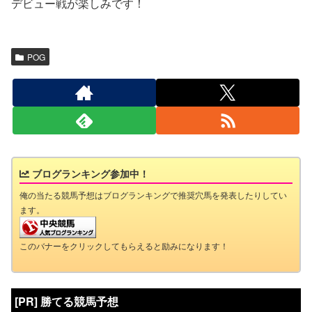
デビュー戦が楽しみです！
POG
ブログランキング参加中！
俺の当たる競馬予想はブログランキングで推奨穴馬を発表したりしてい
ます。
このバナーをクリックしてもらえると励みになります！
[PR] 勝てる競馬予想