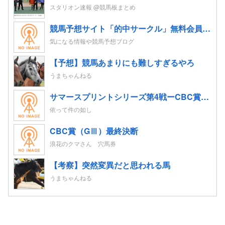
スタリオン速報 @競馬板まとめ
競馬予想サイト「的中サークル」無料会員登録｜初心者も指数とプロ予想で週末レースを攻略
気になる情報や競馬予想ブログ
【予想】競馬あまりにも難しすぎるやろ
うまちゃんねる
サマースプリントシリーズ第4戦ーCBC賞他の予想
依って件の如し
CBC賞（GⅢ）最終決断
浪花のクマさん 穴馬券
【考察】突然変異だと思われる馬
うまちゃんねる