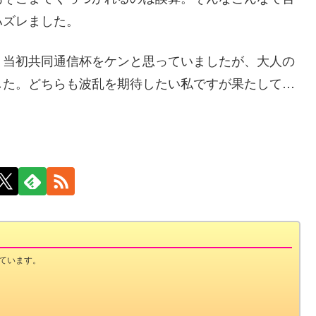
ハズレました。
。当初共同通信杯をケンと思っていましたが、大人の
した。どちらも波乱を期待したい私ですが果たして…
ています。