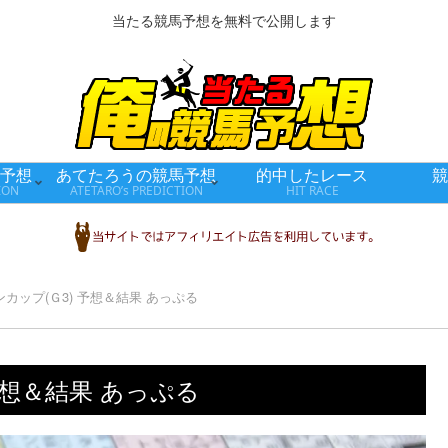
当たる競馬予想を無料で公開します
予想
あてたろうの競馬予想
的中したレース
競
ION
ATETARO’s PREDICTION
HIT RACE
ーンカップ(Ｇ3) 予想＆結果 あっぷる
 予想＆結果 あっぷる