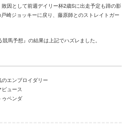
。敗因として前週デイリー杯2歳Sに出走予定も蹄の影
の戸崎ジョッキーに戻り、藤原師とのストレイトガー
たる競馬予想』の結果は上記でハズレました。
気のエンブロイダリー
マピュース
トゥペンダ