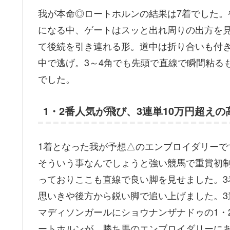
我が本命◎ロートホルンの結果は7着でした。
になる中、ゲートはスッと出れ周りの出方を見
て後続を引き連れる形。道中は折り合いも付
中で逃げ。3～4角でも先頭で直線で瞬間粘る
でした。
1・2番人気が飛び、3連単10万円超えの
1着となった我が予想△のエンブロイダリー
そういう事なんでしょうと強い競馬で重賞初
っておりここも直線で良い脚を見せました。
思いきや後方から鋭い脚で追い上げました。3連
マディソンガールにショウナンザナドゥの1・
ートホルンが、勝ち馬のエンブロイダリーに