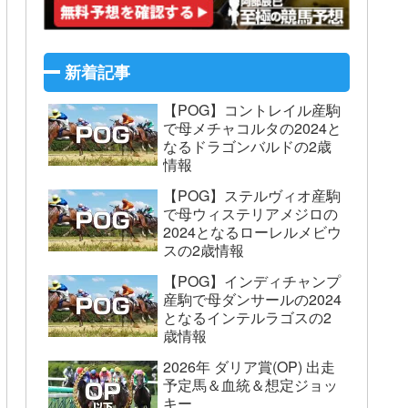
新着記事
【POG】コントレイル産駒
で母メチャコルタの2024と
なるドラゴンバルドの2歳
情報
【POG】ステルヴィオ産駒
で母ウィステリアメジロの
2024となるローレルメビウ
スの2歳情報
【POG】インディチャンプ
産駒で母ダンサールの2024
となるインテルラゴスの2
歳情報
2026年 ダリア賞(OP) 出走
予定馬＆血統＆想定ジョッ
キー