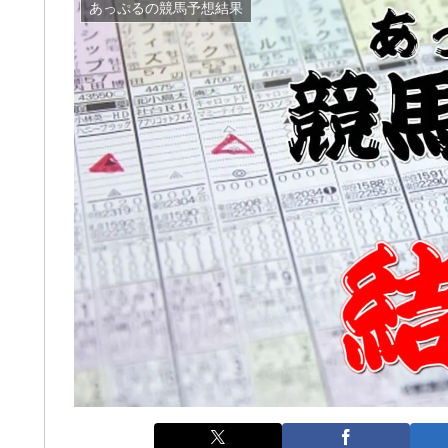
あっぷるの競馬予想結果