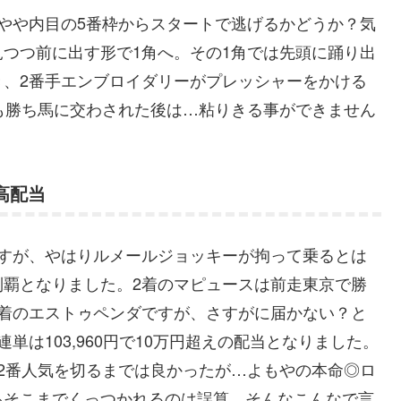
やや内目の5番枠からスタートで逃げるかどうか？気
つつ前に出す形で1角へ。その1角では先頭に踊り出
き、2番手エンブロイダリーがプレッシャーをかける
も勝ち馬に交わされた後は…粘りきる事ができません
高配当
ですが、やはりルメールジョッキーが拘って乗るとは
制覇となりました。2着のマピュースは前走東京で勝
3着のエストゥペンダですが、さすがに届かない？と
単は103,960円で10万円超えの配当となりました。
2番人気を切るまでは良かったが…よもやの本命◎ロ
あそこまでくっつかれるのは誤算。そんなこんなで言