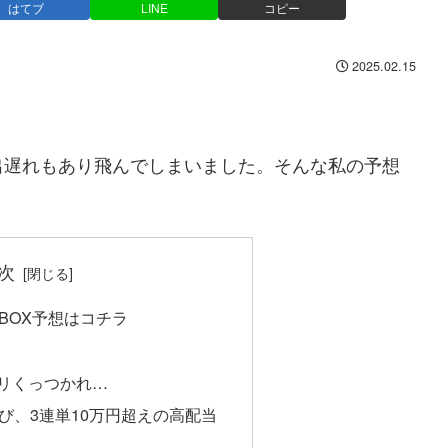
はてブ
LINE
コピー
2025.02.15
。
出遅れもあり飛んでしまいました。そんな私の予想
次
BOX予想はコチラ
リくっつかれ…
び、3連単10万円超えの高配当