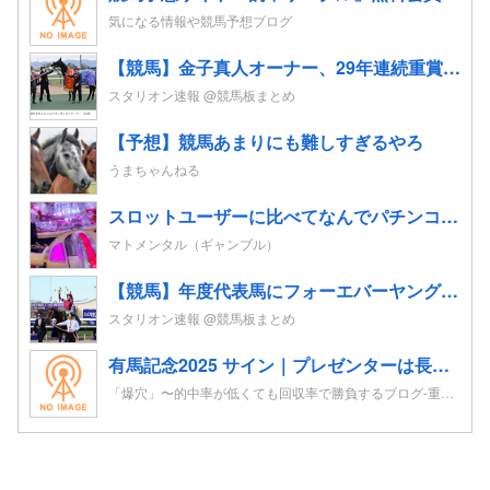
気になる情報や競馬予想ブログ
【競馬】金子真人オーナー、29年連続重賞勝利！初重賞制覇から1年も途切れることなく29年… JRA重賞は122勝目 ネット「すごすぎる」
スタリオン速報 @競馬板まとめ
【予想】競馬あまりにも難しすぎるやろ
うまちゃんねる
スロットユーザーに比べてなんでパチンコユーザーってリテラシーがここまで低いんだろうか…
マトメンタル（ギャンブル）
【競馬】年度代表馬にフォーエバーヤング 得票率91%と圧倒！4歳以上牡馬、ダートと合わせて三冠
スタリオン速報 @競馬板まとめ
有馬記念2025 サイン｜プレゼンターは長澤まさみ。ポスターはレガレイラ。CMはドラマがテーマ？！
「爆穴」〜的中率が低くても回収率で勝負するブログ-重賞レースの追い切り考察を競馬予想へ-