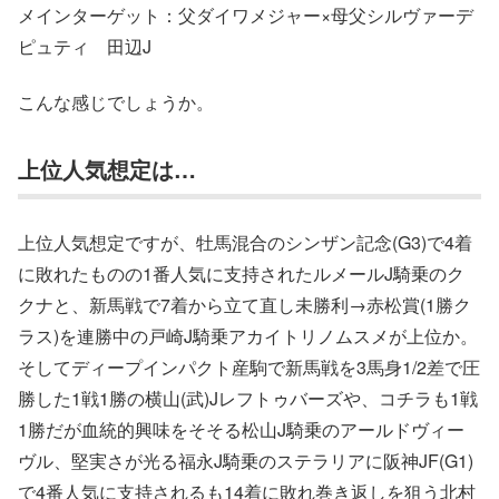
メインターゲット：父ダイワメジャー×母父シルヴァーデ
ピュティ 田辺J
こんな感じでしょうか。
上位人気想定は…
上位人気想定ですが、牡馬混合のシンザン記念(G3)で4着
に敗れたものの1番人気に支持されたルメールJ騎乗のク
クナと、新馬戦で7着から立て直し未勝利→赤松賞(1勝ク
ラス)を連勝中の戸崎J騎乗アカイトリノムスメが上位か。
そしてディープインパクト産駒で新馬戦を3馬身1/2差で圧
勝した1戦1勝の横山(武)Jレフトゥバーズや、コチラも1戦
1勝だが血統的興味をそそる松山J騎乗のアールドヴィー
ヴル、堅実さが光る福永J騎乗のステラリアに阪神JF(G1)
で4番人気に支持されるも14着に敗れ巻き返しを狙う北村