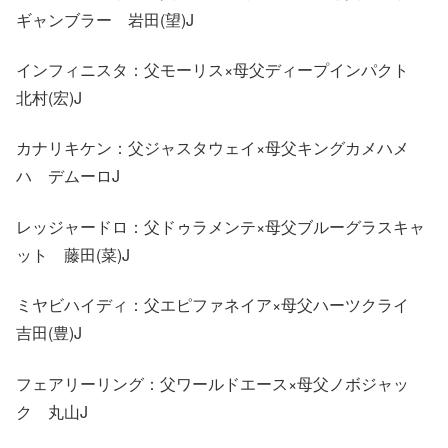
ギャンブラー 岩田(望)J
インフィニスタ：父モーリス×母父ディープインパクト
北村(宏)J
カナリキケン：父ジャスタウェイ×母父キングカメハメ
ハ デムーロJ
レッジャードロ：父ドゥラメンテ×母父ブルーグラスキャ
ット 藤田(菜)J
ミヤビハイディ：父エピファネイア×母父ハーツクライ
吉田(豊)J
フェアリーリング：父ワールドエース×母父ノボジャッ
ク 丸山J