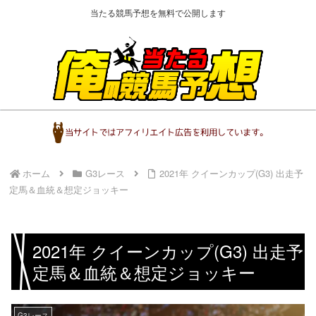
当たる競馬予想を無料で公開します
ホーム
G3レース
2021年 クイーンカップ(G3) 出走予
定馬＆血統＆想定ジョッキー
2021年 クイーンカップ(G3) 出走予
定馬＆血統＆想定ジョッキー
G3レース