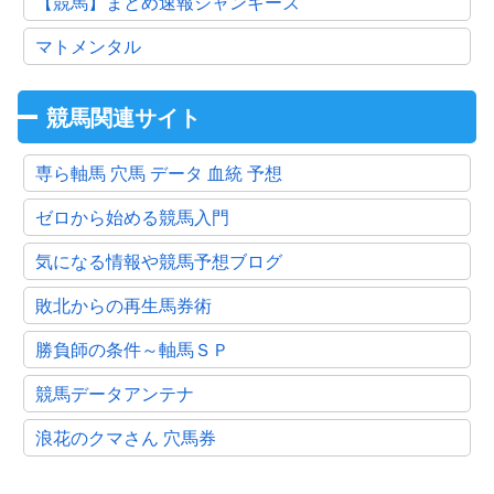
【競馬】まとめ速報ジャンキーズ
マトメンタル
競馬関連サイト
専ら軸馬 穴馬 データ 血統 予想
ゼロから始める競馬入門
気になる情報や競馬予想ブログ
敗北からの再生馬券術
勝負師の条件～軸馬ＳＰ
競馬データアンテナ
浪花のクマさん 穴馬券