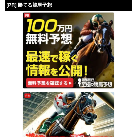
[PR] 勝てる競馬予想