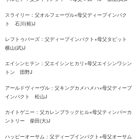
スライリー：父オルフェーヴル×母父ディープインパク
ト 石川(裕)J
レフトゥバーズ：父ディープインパクト×母父タピット
横山(武)J
エイシンヒテン：父エイシンヒカリ×母父エイシンワシン
トン 団野J
アールドヴィーヴル：父キングカメハメハ×母父ディープ
インパクト 松山J
カイトゲニー：父カレンブラックヒル×母父ティンバーカ
ントリー 柴田(大)J
ハッピーオーサム：父ディープインパクト×母父オーサム