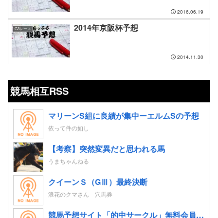
2016.06.19
2014年京阪杯予想
G3レース
2014.11.30
競馬相互RSS
マリーンS組に良績が集中ーエルムSの予想
依って件の如し
【考察】突然変異だと思われる馬
うまちゃんねる
クイーンＳ（GⅢ）最終決断
浪花のクマさん 穴馬券
競馬予想サイト「的中サークル」無料会員登録｜初心者も指数とプロ予想で週末レースを攻略