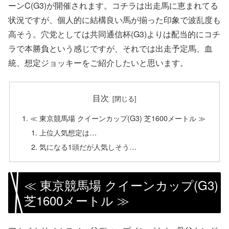
ーンC(G3)が開催されます。コチラは出走馬に恵まれてる
状況ですが、個人的に結構良い馬が揃った印象で波乱度も
高そう。穴党としては共同通信杯(G3)よりは配当的にコチ
ラで本勝負という感じですが、それでは出走予定馬、血
統、想定ジョッキーをご紹介したいと思います。
目次
≪ 東京競馬場 クイーンカップ(G3) 芝1600メートル ≫
上位人気想定は…
気になる1頭だが人気しそう…
≪ 東京競馬場 クイーンカップ(G3)
芝1600メートル ≫