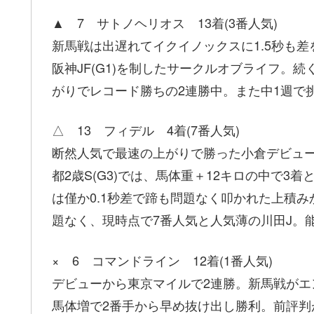
▲ 7 サトノヘリオス 13着(3番人気)
新馬戦は出遅れてイクイノックスに1.5秒も差
阪神JF(G1)を制したサークルオブライフ。続
がりでレコード勝ちの2連勝中。また中1週で
△ 13 フィデル 4着(7番人気)
断然人気で最速の上がりで勝った小倉デビュー
都2歳S(G3)では、馬体重＋12キロの中で
は僅か0.1秒差で蹄も問題なく叩かれた上積
題なく、現時点で7番人気と人気薄の川田J。
× 6 コマンドライン 12着(1番人気)
デビューから東京マイルで2連勝。新馬戦がエ
馬体増で2番手から早め抜け出し勝利。前評判