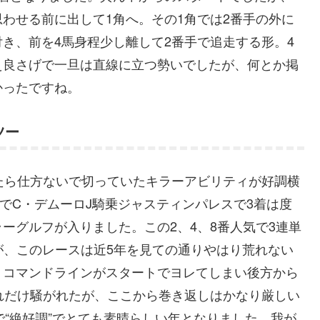
わせる前に出して1角へ。その1角では2番手の外に
き、前を4馬身程少し離して2番手で追走する形。4
え良さげで一旦は直線に立つ勢いでしたが、何とか掲
かったですね。
ツー
たら仕方ないで切っていたキラーアビリティが好調横
のでC・デムーロJ騎乗ジャスティンパレスで3着は度
ーグルフが入りました。この2、4、8番人気で3連単
たが、このレースは近5年を見ての通りやはり荒れない
、コマンドラインがスタートでヨレてしまい後方から
れだけ騒がれたが、ここから巻き返しはかなり厳しい
で“絶好調”でとても素晴らしい年となりました。我が