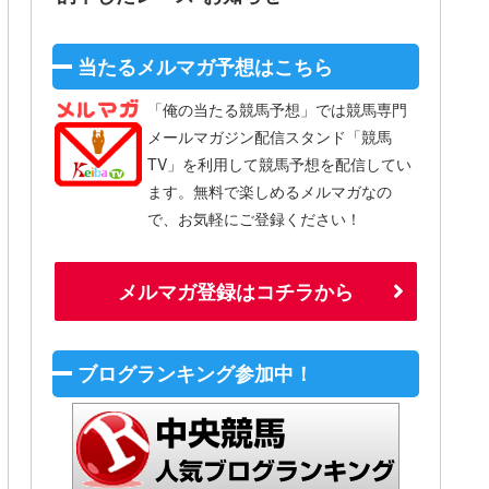
当たるメルマガ予想はこちら
「俺の当たる競馬予想」では競馬専門
メールマガジン配信スタンド「競馬
TV」を利用して競馬予想を配信してい
ます。無料で楽しめるメルマガなの
で、お気軽にご登録ください！
メルマガ登録はコチラから
ブログランキング参加中！