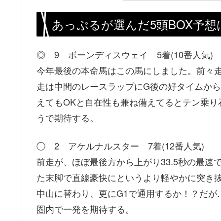
あっぷるが選んだ5頭BOX予想
◎ 9 ボーンディスウェイ 5着(10番人気)
今年最後の本命馬はこの馬にしました。前々
走は中間のレースラップにG後の好タイムか
えてもOKと自在性も兼ね備えてるとテン乗り石
うで期待する。
◯ 2 アケルナルスター 7着(12番人気)
前走が、ほぼ最後方から上がり33.5秒の最速
た末脚で直線豪快にというより軽やかに突き
中山に替わり、更にG1で通用するか！？だが
圏内で一発を期待する。