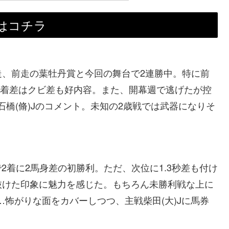
はコチラ
走、前走の葉牡丹賞と今回の舞台で2連勝中。特に前
ら着差はクビ差も好内容。また、開幕週で逃げたが控
橋(脩)Jのコメント。未知の2歳戦では武器になりそ
で2着に2馬身差の初勝利。ただ、次位に1.3秒差も付け
抜けた印象に魅力を感じた。もちろん未勝利戦な上に
…怖がりな面をカバーしつつ、主戦柴田(大)Jに馬券