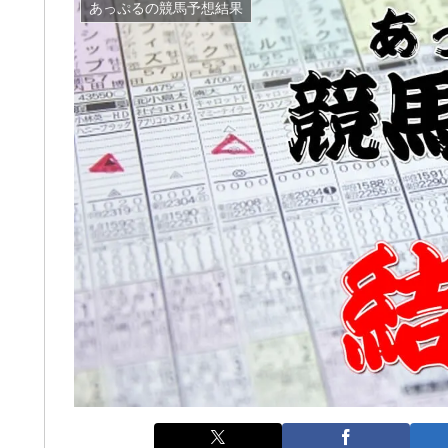
あっぷるの競馬予想結果