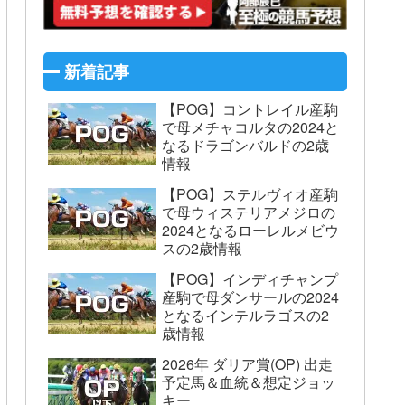
新着記事
【POG】コントレイル産駒
で母メチャコルタの2024と
なるドラゴンバルドの2歳
情報
【POG】ステルヴィオ産駒
で母ウィステリアメジロの
2024となるローレルメビウ
スの2歳情報
【POG】インディチャンプ
産駒で母ダンサールの2024
となるインテルラゴスの2
歳情報
2026年 ダリア賞(OP) 出走
予定馬＆血統＆想定ジョッ
キー