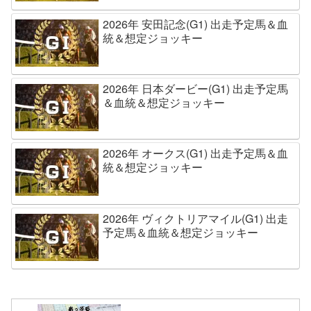
2026年 安田記念(G1) 出走予定馬＆血
統＆想定ジョッキー
2026年 日本ダービー(G1) 出走予定馬
＆血統＆想定ジョッキー
2026年 オークス(G1) 出走予定馬＆血
統＆想定ジョッキー
2026年 ヴィクトリアマイル(G1) 出走
予定馬＆血統＆想定ジョッキー