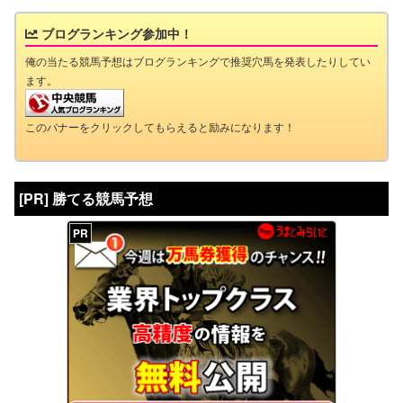
ブログランキング参加中！
俺の当たる競馬予想はブログランキングで推奨穴馬を発表したりしてい
ます。
このバナーをクリックしてもらえると励みになります！
[PR] 勝てる競馬予想