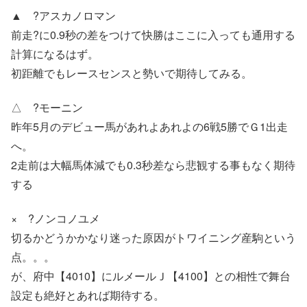
▲ ?アスカノロマン
前走?に0.9秒の差をつけて快勝はここに入っても通用する
計算になるはず。
初距離でもレースセンスと勢いで期待してみる。
△ ?モーニン
昨年5月のデビュー馬があれよあれよの6戦5勝でＧ1出走
へ。
2走前は大幅馬体減でも0.3秒差なら悲観する事もなく期待
する
× ?ノンコノユメ
切るかどうかかなり迷った原因がトワイニング産駒という
点。。。
が、府中【4010】にルメールＪ【4100】との相性で舞台
設定も絶好とあれば期待する。