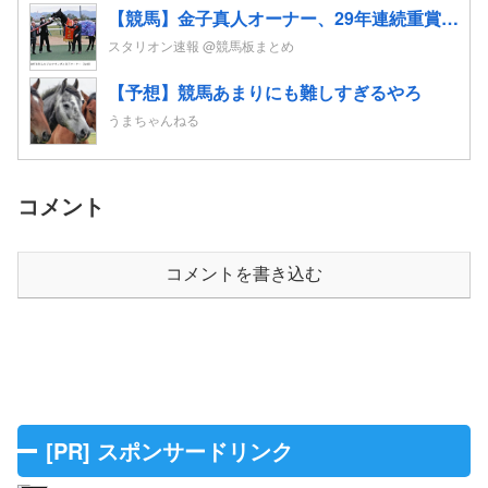
【競馬】金子真人オーナー、29年連続重賞勝利！初重賞制覇から1年も途切れることなく29年… JRA重賞は122勝目 ネット「すごすぎる」
スタリオン速報 @競馬板まとめ
【予想】競馬あまりにも難しすぎるやろ
うまちゃんねる
コメント
コメントを書き込む
[PR] スポンサードリンク