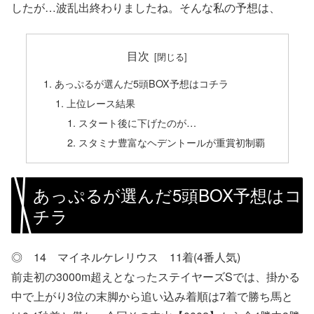
したが…波乱出終わりましたね。そんな私の予想は、
目次
あっぷるが選んだ5頭BOX予想はコチラ
上位レース結果
スタート後に下げたのが…
スタミナ豊富なヘデントールが重賞初制覇
あっぷるが選んだ5頭BOX予想はコ
チラ
◎ 14 マイネルケレリウス 11着(4番人気)
前走初の3000m超えとなったステイヤーズSでは、掛かる
中で上がり3位の末脚から追い込み着順は7着で勝ち馬と