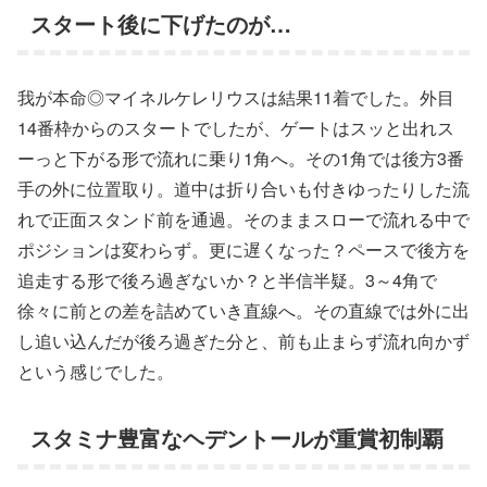
スタート後に下げたのが…
我が本命◎マイネルケレリウスは結果11着でした。外目
14番枠からのスタートでしたが、ゲートはスッと出れス
ーっと下がる形で流れに乗り1角へ。その1角では後方3番
手の外に位置取り。道中は折り合いも付きゆったりした流
れで正面スタンド前を通過。そのままスローで流れる中で
ポジションは変わらず。更に遅くなった？ペースで後方を
追走する形で後ろ過ぎないか？と半信半疑。3～4角で
徐々に前との差を詰めていき直線へ。その直線では外に出
し追い込んだが後ろ過ぎた分と、前も止まらず流れ向かず
という感じでした。
スタミナ豊富なヘデントールが重賞初制覇