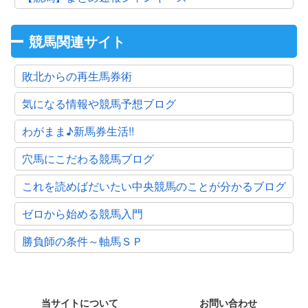
競馬関連サイト
敗北からの再生馬券術
気になる情報や競馬予想ブログ
わがまま♪新馬券生活!!
穴馬にこだわる競馬ブログ
これを読めばだいたい中央競馬のことが分かるブログ
ゼロから始める競馬入門
勝負師の条件～軸馬ＳＰ
当サイトについて
お問い合わせ