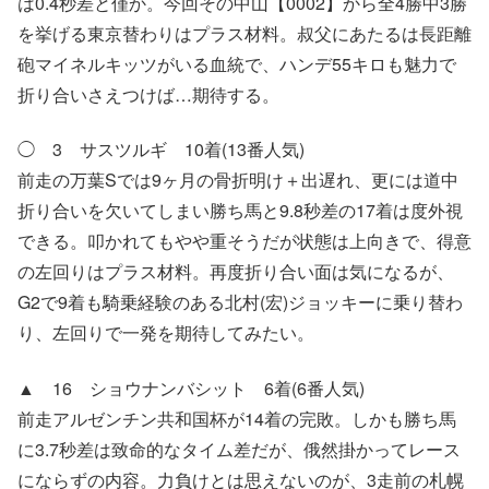
は0.4秒差と僅か。今回その中山【0002】から全4勝中3勝
を挙げる東京替わりはプラス材料。叔父にあたるは長距離
砲マイネルキッツがいる血統で、ハンデ55キロも魅力で
折り合いさえつけば…期待する。
◯ 3 サスツルギ 10着(13番人気)
前走の万葉Sでは9ヶ月の骨折明け＋出遅れ、更には道中
折り合いを欠いてしまい勝ち馬と9.8秒差の17着は度外視
できる。叩かれてもやや重そうだが状態は上向きで、得意
の左回りはプラス材料。再度折り合い面は気になるが、
G2で9着も騎乗経験のある北村(宏)ジョッキーに乗り替わ
り、左回りで一発を期待してみたい。
▲ 16 ショウナンバシット 6着(6番人気)
前走アルゼンチン共和国杯が14着の完敗。しかも勝ち馬
に3.7秒差は致命的なタイム差だが、俄然掛かってレース
にならずの内容。力負けとは思えないのが、3走前の札幌